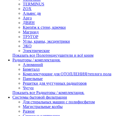
TERMINUS
ZOX
Альянс дв
Арго
ДВИН
Крепёж к стене, крючки
Магроид
ТРУГОР
Углы, краны, эксцентрики
ЭКО
Электрические
Показать все Полотенцесушители и всё кним
Радиаторы / комплектация.
Алюминий
Биметалл
Комплектующие для ОТОПЛЕНИЯ/теплого пола
Панельные
Решетки для чуггунных радиаторов
Чугун
Показать все Радиаторы / комплектация.
Системы бытовой фильтрации
Для стиральных машин с полифосфатом
Магистральные колбы
Разное
Сменные картриджи