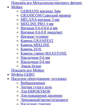
Показать все Металлопластик/пресс фитинг
Мойки
GERHANS врезные 3мм
GRANICOM Саянский мрамор
MELANA врезные 3 мм
MIXLINE PRO 3 мм
Врезные 0,6-0,8-0,4 мм
Врезные 0.6-0,8 декор/мат
Врезные угловые
Камень GRANFEST
Камень MIXLINE
Камень ZOX
Камень глянец MAXSTONE
Накладные 0,6 мм
Накладные 0,8 мм
Эмаль белые
Показать все Мойки
Муфты GEBO
Насосное оборудование, оголовки
Вибрационные
Датчик сухого хода
Для ЕВРОКУБОВ
Для повышения давления
Дренажный/запчасти/шланги
Насосные станции