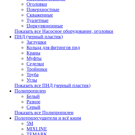
Оголовки
Поверхностные
Скваженные
Туалетные
Циркуляционные
Показать все Насосное оборудование, оголовки
ПНД (черный пластик)
Заглушки
Кольца для фитингов пнд
Краны
Муфты
Седелки
Тройники
Труба
Углы
Показать все ПНД (черный пластик)
Полипропилен
Белый
Разное
Серый
Показать все Полипропилен
Полотенцесушители и всё кним
5М
MIXLINE
TEMARK