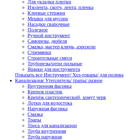
Для укладки плитки
Изолента, скотч, лента, пленка
Клеевые стержни
Мешки для мусора
Насадки сварочные
Полезное
Ручной инструмент
Саморезы, дюбеля
Смазка, мастер ключь, аэрозоли
Стремянки
Строительные смеси
Труборезы/цепи пильные
Ящики для инструмента
Показать все Инструмент/ Хоз-товары/ для полива
Канализация/ Утеплитель/ трапы/ разное
Внутренняя фасовка
Крепеж пластик
Крепёж сантехнический, хомут черв
Лотки для водостока
Наружная фасовка
Смазка
Трапы
Троса для канализации
Труба внутренняя
Труба наружная