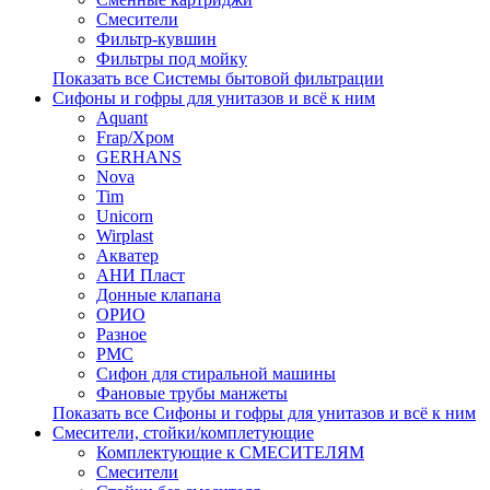
Смесители
Фильтр-кувшин
Фильтры под мойку
Показать все Системы бытовой фильтрации
Сифоны и гофры для унитазов и всё к ним
Aquant
Frap/Хром
GERHANS
Nova
Tim
Unicorn
Wirplast
Акватер
АНИ Пласт
Донные клапана
ОРИО
Разное
РМС
Сифон для стиральной машины
Фановые трубы манжеты
Показать все Сифоны и гофры для унитазов и всё к ним
Смесители, стойки/комплетующие
Комплектующие к СМЕСИТЕЛЯМ
Смесители