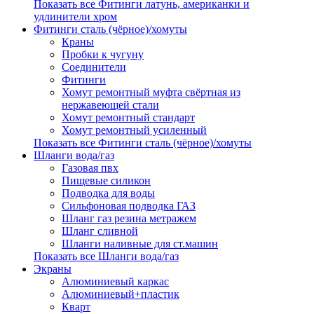
Показать все Фитинги латунь, американки и
удлинители хром
Фитинги сталь (чёрное)/хомуты
Краны
Пробки к чугуну
Соединители
Фитинги
Хомут ремонтный муфта свёртная из
нержавеющей стали
Хомут ремонтный стандарт
Хомут ремонтный усиленный
Показать все Фитинги сталь (чёрное)/хомуты
Шланги вода/газ
Газовая пвх
Пищевые силикон
Подводка для воды
Сильфоновая подводка ГАЗ
Шланг газ резина метражем
Шланг сливной
Шланги наливные для ст.машин
Показать все Шланги вода/газ
Экраны
Алюминиевый каркас
Алюминиевый+пластик
Кварт