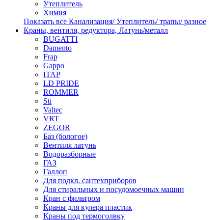
Утеплитель
Химия
Показать все Канализация/ Утеплитель/ трапы/ разное
Краны, вентиля, редуктора, Латунь/металл
BUGATTI
Damento
Frap
Gappo
ITAP
LD PRIDE
ROMMER
Sti
Valtec
VRT
ZEGOR
Баз (бологое)
Вентиля латунь
Водоразборные
ГАЗ
Галлоп
Для подкл. сантехприборов
Для стиральных и посудомоечных машин
Кран с фильтром
Краны для кулера пластик
Краны под термоголвку