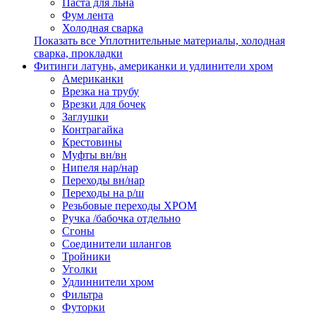
Паста для льна
Фум лента
Холодная сварка
Показать все Уплотнительные материалы, холодная
сварка, прокладки
Фитинги латунь, американки и удлинители хром
Американки
Врезка на трубу
Врезки для бочек
Заглушки
Контрагайка
Крестовины
Муфты вн/вн
Нипеля нар/нар
Переходы вн/нар
Переходы на р/ш
Резьбовые переходы ХРОМ
Ручка /бабочка отдельно
Сгоны
Соединители шлангов
Тройники
Уголки
Удлиннители хром
Фильтра
Футорки