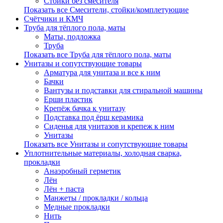
Стойки без смесителя
Показать все Смесители, стойки/комплетующие
Счётчики и КМЧ
Труба для тёплого пола, маты
Маты, подложка
Труба
Показать все Труба для тёплого пола, маты
Унитазы и сопутствующие товары
Арматура для унитаза и все к ним
Бачки
Вантузы и подставки для стиральной машины
Ерши пластик
Крепёж бачка к унитазу
Подставка под ёрш керамика
Сиденья для унитазов и крепеж к ним
Унитазы
Показать все Унитазы и сопутствующие товары
Уплотнительные материалы, холодная сварка,
прокладки
Анаэробный герметик
Лён
Лён + паста
Манжеты / прокладки / кольца
Медные прокладки
Нить