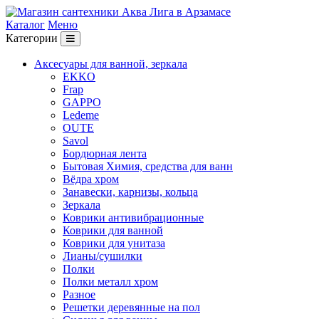
Каталог
Меню
Категории
Аксесуары для ванной, зеркала
EKKO
Frap
GAPPO
Ledeme
OUTE
Savol
Бордюрная лента
Бытовая Химия, средства для ванн
Вёдра хром
Занавески, карнизы, кольца
Зеркала
Коврики антивибрационные
Коврики для ванной
Коврики для унитаза
Лианы/сушилки
Полки
Полки металл хром
Разное
Решетки деревянные на пол