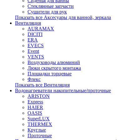
Сиденья для ванны
Стеклянные запчасти
Сушители для рук
Показать все Аксесуары для ванной, зеркала
Вентиляция
AURAMAX
DICITI
ERA
EVECS
Event
VENTS
Воздуховоды алюминий
Люки скрытого монтажа
Площадки торцевые
Флекс
Показать все Вентиляция
Водонагреватели накопительные/проточные
ARISTON
Express
HAIER
OASIS
SuperLUX
THERMEX
Круглые
Проточные