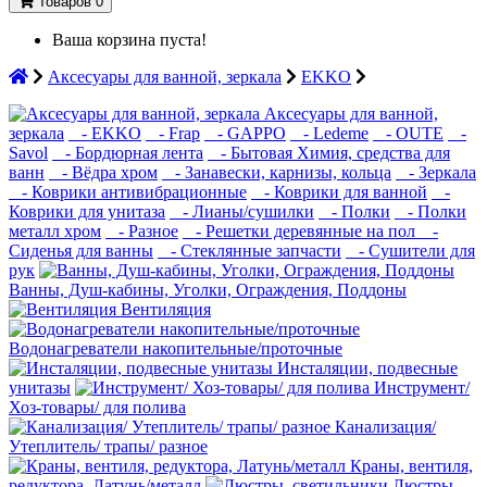
Товаров 0
Ваша корзина пуста!
Аксесуары для ванной, зеркала
EKKO
Аксесуары для ванной,
зеркала
- EKKO
- Frap
- GAPPO
- Ledeme
- OUTE
-
Savol
- Бордюрная лента
- Бытовая Химия, средства для
ванн
- Вёдра хром
- Занавески, карнизы, кольца
- Зеркала
- Коврики антивибрационные
- Коврики для ванной
-
Коврики для унитаза
- Лианы/сушилки
- Полки
- Полки
металл хром
- Разное
- Решетки деревянные на пол
-
Сиденья для ванны
- Стеклянные запчасти
- Сушители для
рук
Ванны, Душ-кабины, Уголки, Ограждения, Поддоны
Вентиляция
Водонагреватели накопительные/проточные
Инсталяции, подвесные
унитазы
Инструмент/
Хоз-товары/ для полива
Канализация/
Утеплитель/ трапы/ разное
Краны, вентиля,
редуктора, Латунь/металл
Люстры,