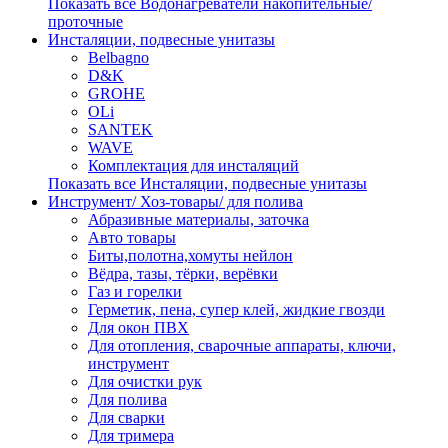
Показать все Водонагреватели накопительные/
проточные
Инсталяции, подвесные унитазы
Belbagno
D&K
GROHE
OLi
SANTEK
WAVE
Комплектация для инсталяций
Показать все Инсталяции, подвесные унитазы
Инструмент/ Хоз-товары/ для полива
Абразивные материалы, заточка
Авто товары
Биты,полотна,хомуты нейлон
Вёдра, тазы, тёрки, верёвки
Газ и горелки
Герметик, пена, супер клей, жидкие гвозди
Для окон ПВХ
Для отопления, сварочные аппараты, ключи,
инструмент
Для очистки рук
Для полива
Для сварки
Для тримера