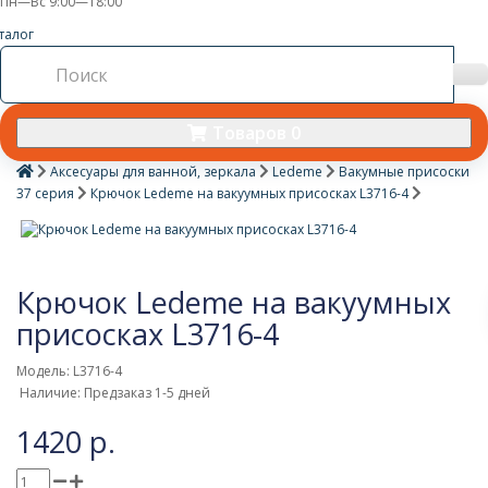
Пн—Вс 9:00—18:00
талог
Товаров 0
Аксесуары для ванной, зеркала
Ledeme
Вакумные присоски
37 серия
Крючок Ledeme на вакуумных присосках L3716-4
Крючок Ledeme на вакуумных
присосках L3716-4
Модель: L3716-4
Наличие: Предзаказ 1-5 дней
1420 р.