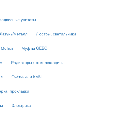
подвесные унитазы
 Латунь/металл
Люстры, светильники
Мойки
Муфты GEBO
им
Радиаторы / комплектация.
ие
Счётчики и КМЧ
рка, прокладки
ны
Электрика