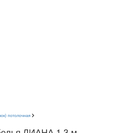
вок) потолочная
белья ЛИАНА 1,3 м