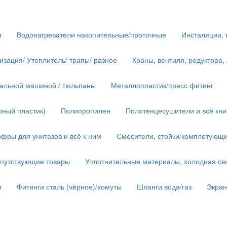
я
Водонагреватели накопительные/проточные
Инсталяции, 
изация/ Утеплитель/ трапы/ разное
Краны, вентиля, редуктора,
иральной машиной / тюльпаны
Металлопластик/пресс фитинг
рный пластик)
Полипропилен
Полотенцесушители и всё кн
фры для унитазов и всё к ним
Смесители, стойки/комплетующ
опутствующие товары
Уплотнительные материалы, холодная сва
м
Фитинги сталь (чёрное)/хомуты
Шланги вода/газ
Экра