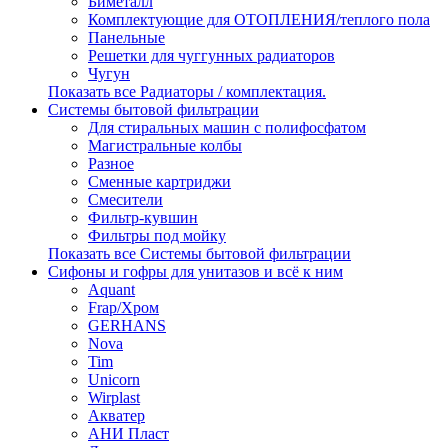
Биметалл
Комплектующие для ОТОПЛЕНИЯ/теплого пола
Панельные
Решетки для чуггунных радиаторов
Чугун
Показать все Радиаторы / комплектация.
Системы бытовой фильтрации
Для стиральных машин с полифосфатом
Магистральные колбы
Разное
Сменные картриджи
Смесители
Фильтр-кувшин
Фильтры под мойку
Показать все Системы бытовой фильтрации
Сифоны и гофры для унитазов и всё к ним
Aquant
Frap/Хром
GERHANS
Nova
Tim
Unicorn
Wirplast
Акватер
АНИ Пласт