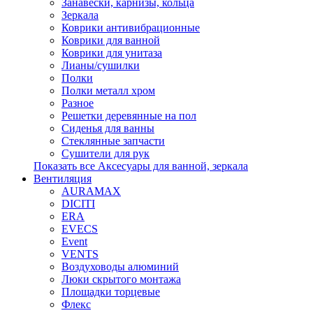
Занавески, карнизы, кольца
Зеркала
Коврики антивибрационные
Коврики для ванной
Коврики для унитаза
Лианы/сушилки
Полки
Полки металл хром
Разное
Решетки деревянные на пол
Сиденья для ванны
Стеклянные запчасти
Сушители для рук
Показать все Аксесуары для ванной, зеркала
Вентиляция
AURAMAX
DICITI
ERA
EVECS
Event
VENTS
Воздуховоды алюминий
Люки скрытого монтажа
Площадки торцевые
Флекс