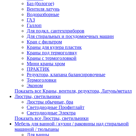
Баз (бологое)
Вентиля латунь
Водоразборные
ГАЗ
Галлоп
Для подкл. сантехприборов
Для стиральных и посудомоечных машин
Кран с фильтром
Краны для кулера пластик
Краны под термоголвку
Краны с термоголовкой
Мини краны хром
ПРАКТИК
Редуктора, клапана балансировочные
Термоголовки
Эконом
Показать все Краны, вентиля, редуктора, Латунь/металл
Люстры, светильники
Люстры обычные, бра
Светодиодные Профитлайт
Светодиодные Электра
Показать все Люстры, светильники
Мебель для ванной / кухни / раковины над стиральной
машиной / тюльпаны
Для ванны