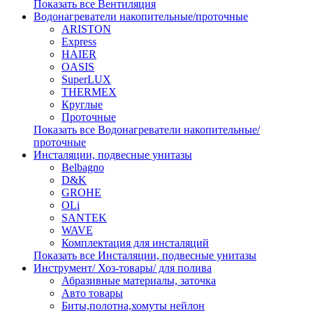
Показать все Вентиляция
Водонагреватели накопительные/проточные
ARISTON
Express
HAIER
OASIS
SuperLUX
THERMEX
Круглые
Проточные
Показать все Водонагреватели накопительные/
проточные
Инсталяции, подвесные унитазы
Belbagno
D&K
GROHE
OLi
SANTEK
WAVE
Комплектация для инсталяций
Показать все Инсталяции, подвесные унитазы
Инструмент/ Хоз-товары/ для полива
Абразивные материалы, заточка
Авто товары
Биты,полотна,хомуты нейлон