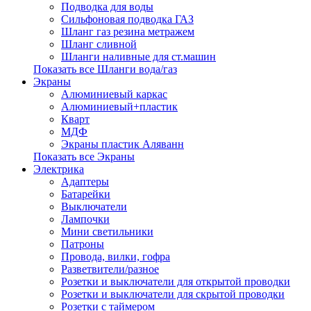
Подводка для воды
Сильфоновая подводка ГАЗ
Шланг газ резина метражем
Шланг сливной
Шланги наливные для ст.машин
Показать все Шланги вода/газ
Экраны
Алюминиевый каркас
Алюминиевый+пластик
Кварт
МДФ
Экраны пластик Аляванн
Показать все Экраны
Электрика
Адаптеры
Батарейки
Выключатели
Лампочки
Мини светильники
Патроны
Провода, вилки, гофра
Разветвители/разное
Розетки и выключатели для открытой проводки
Розетки и выключатели для скрытой проводки
Розетки с таймером