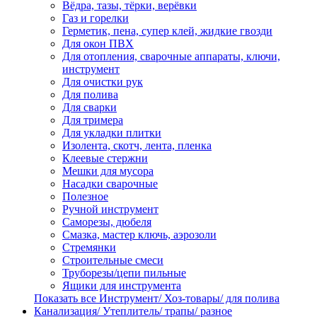
Вёдра, тазы, тёрки, верёвки
Газ и горелки
Герметик, пена, супер клей, жидкие гвозди
Для окон ПВХ
Для отопления, сварочные аппараты, ключи,
инструмент
Для очистки рук
Для полива
Для сварки
Для тримера
Для укладки плитки
Изолента, скотч, лента, пленка
Клеевые стержни
Мешки для мусора
Насадки сварочные
Полезное
Ручной инструмент
Саморезы, дюбеля
Смазка, мастер ключь, аэрозоли
Стремянки
Строительные смеси
Труборезы/цепи пильные
Ящики для инструмента
Показать все Инструмент/ Хоз-товары/ для полива
Канализация/ Утеплитель/ трапы/ разное