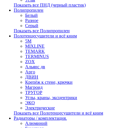
Показать все ПНД (черный пластик)
Полипропилен
Белый
Разное
Серый
Показать все Полипропилен
Полотенцесушители и всё кним
5М
MIXLINE
TEMARK
TERMINUS
ZOX
Альянс дв
Арго
ДВИН
Крепёж к стене, крючки
Магроид
ТРУГОР
Углы, краны, эксцентрики
ЭКО
Электрические
Показать все Полотенцесушители и всё кним
Радиаторы / комплектация.
Алюминий