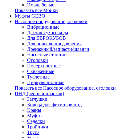
Эмаль белые
Показать все Мойки
Муфты GEBO
Насосное оборудование, оголовки
Вибрационные
Датчик сухого хода
Для ЕВРОКУБОВ
Для повышения давления
Дренажный/запчасти/шланги
Насосные станции
Оголовки
Поверхностные
Скваженные
Туалетные
Циркуляционные
Показать все Насосное оборудование, оголовки
ПНД (черный пластик)
Заглушки
Кольца для фитингов пнд
Краны
Муфты
Седелки
Тройники
Труба
Углы