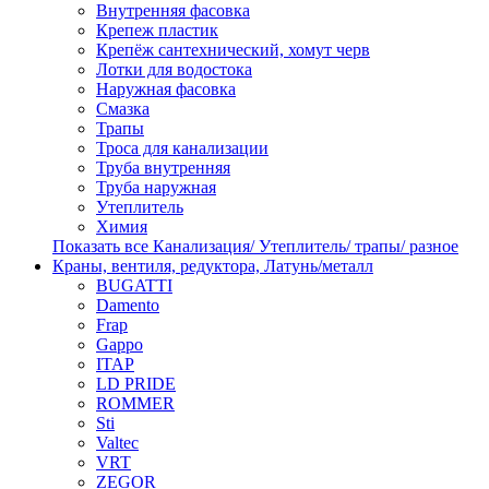
Внутренняя фасовка
Крепеж пластик
Крепёж сантехнический, хомут черв
Лотки для водостока
Наружная фасовка
Смазка
Трапы
Троса для канализации
Труба внутренняя
Труба наружная
Утеплитель
Химия
Показать все Канализация/ Утеплитель/ трапы/ разное
Краны, вентиля, редуктора, Латунь/металл
BUGATTI
Damento
Frap
Gappo
ITAP
LD PRIDE
ROMMER
Sti
Valtec
VRT
ZEGOR