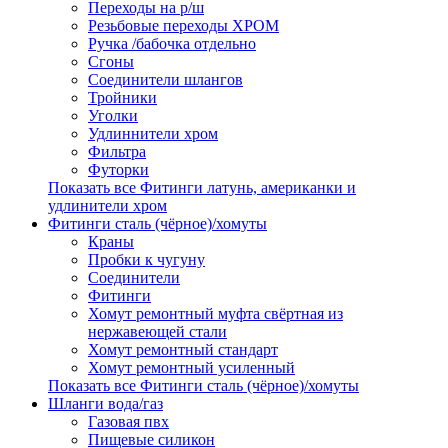
Переходы на р/ш
Резьбовые переходы ХРОМ
Ручка /бабочка отдельно
Сгоны
Соединители шлангов
Тройники
Уголки
Удлиннители хром
Фильтра
Футорки
Показать все Фитинги латунь, американки и
удлинители хром
Фитинги сталь (чёрное)/хомуты
Краны
Пробки к чугуну
Соединители
Фитинги
Хомут ремонтный муфта свёртная из
нержавеющей стали
Хомут ремонтный стандарт
Хомут ремонтный усиленный
Показать все Фитинги сталь (чёрное)/хомуты
Шланги вода/газ
Газовая пвх
Пищевые силикон