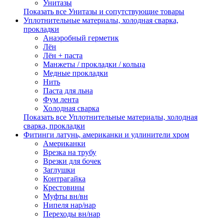
Унитазы
Показать все Унитазы и сопутствующие товары
Уплотнительные материалы, холодная сварка,
прокладки
Анаэробный герметик
Лён
Лён + паста
Манжеты / прокладки / кольца
Медные прокладки
Нить
Паста для льна
Фум лента
Холодная сварка
Показать все Уплотнительные материалы, холодная
сварка, прокладки
Фитинги латунь, американки и удлинители хром
Американки
Врезка на трубу
Врезки для бочек
Заглушки
Контрагайка
Крестовины
Муфты вн/вн
Нипеля нар/нар
Переходы вн/нар