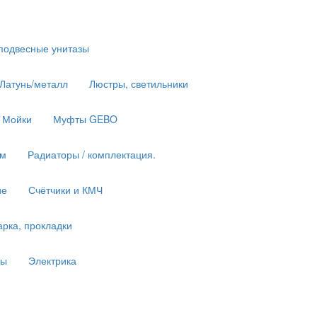
подвесные унитазы
 Латунь/металл
Люстры, светильники
Мойки
Муфты GEBO
им
Радиаторы / комплектация.
ие
Счётчики и КМЧ
рка, прокладки
ны
Электрика