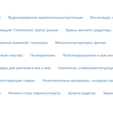
я
Водонагреватели накопительные/проточные
Инсталяции, 
изация/ Утеплитель/ трапы/ разное
Краны, вентиля, редуктора,
иральной машиной / тюльпаны
Металлопластик/пресс фитинг
рный пластик)
Полипропилен
Полотенцесушители и всё кн
фры для унитазов и всё к ним
Смесители, стойки/комплетующ
опутствующие товары
Уплотнительные материалы, холодная сва
м
Фитинги сталь (чёрное)/хомуты
Шланги вода/газ
Экра