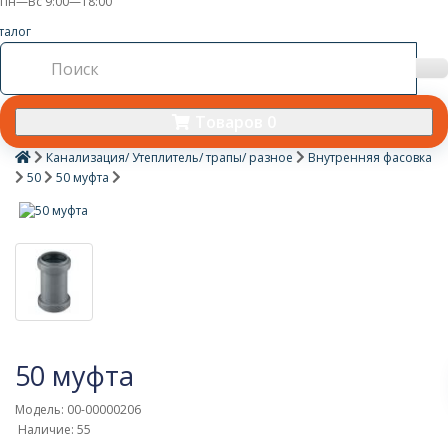
Пн—Вс 9:00—18:00
талог
Товаров 0
Канализация/ Утеплитель/ трапы/ разное
Внутренняя фасовка
50
50 муфта
50 муфта
Модель: 00-00000206
Наличие: 55