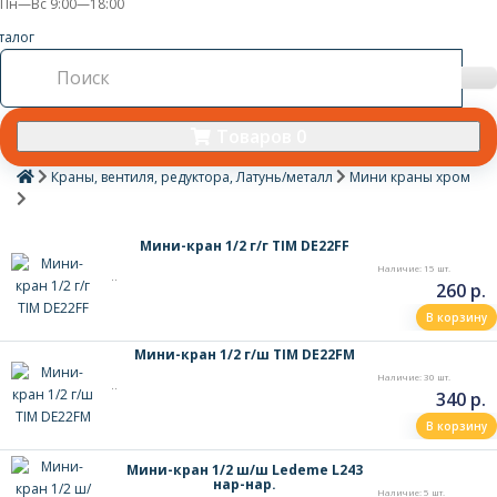
Пн—Вс 9:00—18:00
талог
Товаров 0
Краны, вентиля, редуктора, Латунь/металл
Мини краны хром
Мини-кран 1/2 г/г TIM DE22FF
Наличие: 15 шт.
..
260 р.
В корзину
Мини-кран 1/2 г/ш TIM DE22FM
Наличие: 30 шт.
..
340 р.
В корзину
Мини-кран 1/2 ш/ш Ledeme L243
нар-нар.
Наличие: 5 шт.