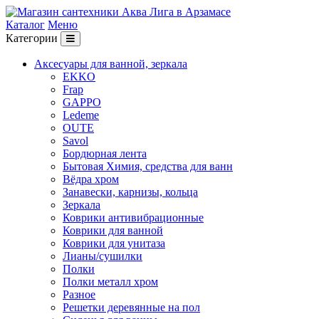
Каталог
Меню
Категории
Аксесуары для ванной, зеркала
EKKO
Frap
GAPPO
Ledeme
OUTE
Savol
Бордюрная лента
Бытовая Химия, средства для ванн
Вёдра хром
Занавески, карнизы, кольца
Зеркала
Коврики антивибрационные
Коврики для ванной
Коврики для унитаза
Лианы/сушилки
Полки
Полки металл хром
Разное
Решетки деревянные на пол