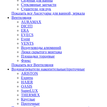
Сиденья для ванны
Стеклянные запчасти
Сушители для рук
Показать все Аксесуары для ванной, зеркала
Вентиляция
AURAMAX
DICITI
ERA
EVECS
Event
VENTS
Воздуховоды алюминий
Люки скрытого монтажа
Площадки торцевые
Флекс
Показать все Вентиляция
Водонагреватели накопительные/проточные
ARISTON
Express
HAIER
OASIS
SuperLUX
THERMEX
Круглые
Проточные