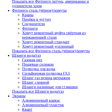
Показать все Фитинги латунь, американки и
удлинители хром
Фитинги сталь (чёрное)/хомуты
Краны
Пробки к чугуну
Соединители
Фитинги
Хомут ремонтный муфта свёртная из
нержавеющей стали
Хомут ремонтный стандарт
Хомут ремонтный усиленный
Показать все Фитинги сталь (чёрное)/хомуты
Шланги вода/газ
Газовая пвх
Пищевые силикон
Подводка для воды
Сильфоновая подводка ГАЗ
Шланг газ резина метражем
Шланг сливной
Шланги наливные для ст.машин
Показать все Шланги вода/газ
Экраны
Алюминиевый каркас
Алюминиевый+пластик
Кварт