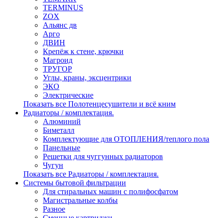
TERMINUS
ZOX
Альянс дв
Арго
ДВИН
Крепёж к стене, крючки
Магроид
ТРУГОР
Углы, краны, эксцентрики
ЭКО
Электрические
Показать все Полотенцесушители и всё кним
Радиаторы / комплектация.
Алюминий
Биметалл
Комплектующие для ОТОПЛЕНИЯ/теплого пола
Панельные
Решетки для чуггунных радиаторов
Чугун
Показать все Радиаторы / комплектация.
Системы бытовой фильтрации
Для стиральных машин с полифосфатом
Магистральные колбы
Разное
Сменные картриджи