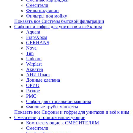
Смесители
Фильтр-кувшин
Фильтры под мойку
Показать все Системы бытовой фильтрации
Сифоны и гофры для унитазов и всё к ним
Aquant
Frap/Хром
GERHANS
Nova
Tim
Unicorn
Wirplast
Акватер
АНИ Пласт
Донные клапана
ОРИО
Разное
РМС
Сифон для стиральной машины
Фановые трубы манжеты
Показать все Сифоны и гофры для унитазов и всё к ним
Смесители, стойки/комплетующие
Комплектующие к СМЕСИТЕЛЯМ
Смесители