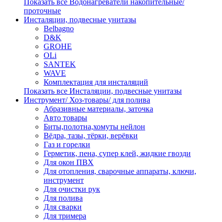
Показать все Водонагреватели накопительные/
проточные
Инсталяции, подвесные унитазы
Belbagno
D&K
GROHE
OLi
SANTEK
WAVE
Комплектация для инсталяций
Показать все Инсталяции, подвесные унитазы
Инструмент/ Хоз-товары/ для полива
Абразивные материалы, заточка
Авто товары
Биты,полотна,хомуты нейлон
Вёдра, тазы, тёрки, верёвки
Газ и горелки
Герметик, пена, супер клей, жидкие гвозди
Для окон ПВХ
Для отопления, сварочные аппараты, ключи,
инструмент
Для очистки рук
Для полива
Для сварки
Для тримера