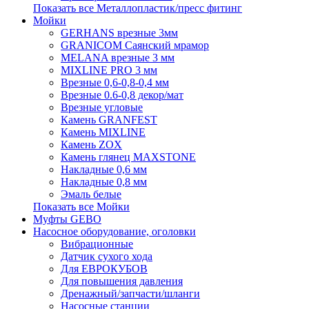
Показать все Металлопластик/пресс фитинг
Мойки
GERHANS врезные 3мм
GRANICOM Саянский мрамор
MELANA врезные 3 мм
MIXLINE PRO 3 мм
Врезные 0,6-0,8-0,4 мм
Врезные 0.6-0,8 декор/мат
Врезные угловые
Камень GRANFEST
Камень MIXLINE
Камень ZOX
Камень глянец MAXSTONE
Накладные 0,6 мм
Накладные 0,8 мм
Эмаль белые
Показать все Мойки
Муфты GEBO
Насосное оборудование, оголовки
Вибрационные
Датчик сухого хода
Для ЕВРОКУБОВ
Для повышения давления
Дренажный/запчасти/шланги
Насосные станции