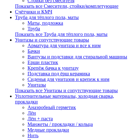
Стойки без смесителя
Показать все Смесители, стойки/комплетующие
Счётчики и КМЧ
Труба для тёплого пола, маты
Маты, подложка
Труба
Показать все Труба для тёплого пола, маты
Унитазы и сопутствующие товары
Арматура для унитаза и все к ним
Бачки
Вантузы и подставки для стиральной машины
Ерши пластик
Крепёж бачка к унитазу
Подставка под ёрш керамика
Сиденья для унитазов и крепеж к ним
Унитазы
Показать все Унитазы и сопутствующие товары
Уплотнительные материалы, холодная сварка,
прокладки
Анаэробный герметик
Лён
Лён + паста
Манжеты / прокладки / кольца
Медные прокладки
Нить