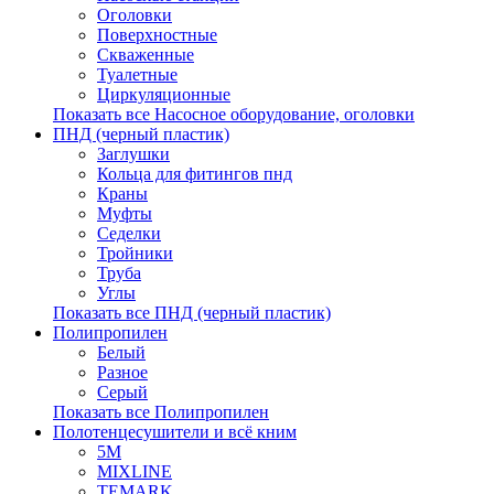
Оголовки
Поверхностные
Скваженные
Туалетные
Циркуляционные
Показать все Насосное оборудование, оголовки
ПНД (черный пластик)
Заглушки
Кольца для фитингов пнд
Краны
Муфты
Седелки
Тройники
Труба
Углы
Показать все ПНД (черный пластик)
Полипропилен
Белый
Разное
Серый
Показать все Полипропилен
Полотенцесушители и всё кним
5М
MIXLINE
TEMARK