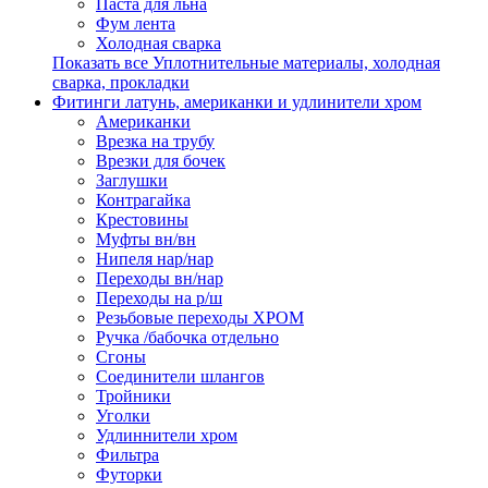
Паста для льна
Фум лента
Холодная сварка
Показать все Уплотнительные материалы, холодная
сварка, прокладки
Фитинги латунь, американки и удлинители хром
Американки
Врезка на трубу
Врезки для бочек
Заглушки
Контрагайка
Крестовины
Муфты вн/вн
Нипеля нар/нар
Переходы вн/нар
Переходы на р/ш
Резьбовые переходы ХРОМ
Ручка /бабочка отдельно
Сгоны
Соединители шлангов
Тройники
Уголки
Удлиннители хром
Фильтра
Футорки