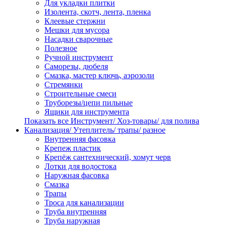
Для укладки плитки
Изолента, скотч, лента, пленка
Клеевые стержни
Мешки для мусора
Насадки сварочные
Полезное
Ручной инструмент
Саморезы, дюбеля
Смазка, мастер ключь, аэрозоли
Стремянки
Строительные смеси
Труборезы/цепи пильные
Ящики для инструмента
Показать все Инструмент/ Хоз-товары/ для полива
Канализация/ Утеплитель/ трапы/ разное
Внутренняя фасовка
Крепеж пластик
Крепёж сантехнический, хомут черв
Лотки для водостока
Наружная фасовка
Смазка
Трапы
Троса для канализации
Труба внутренняя
Труба наружная