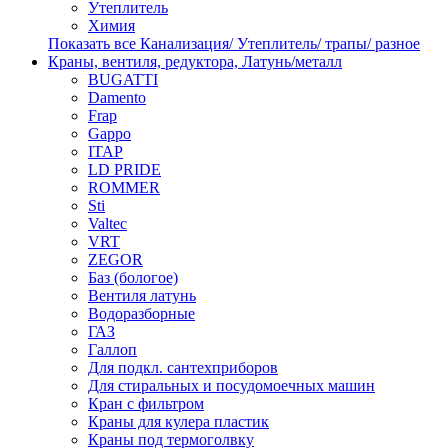
Утеплитель
Химия
Показать все Канализация/ Утеплитель/ трапы/ разное
Краны, вентиля, редуктора, Латунь/металл
BUGATTI
Damento
Frap
Gappo
ITAP
LD PRIDE
ROMMER
Sti
Valtec
VRT
ZEGOR
Баз (бологое)
Вентиля латунь
Водоразборные
ГАЗ
Галлоп
Для подкл. сантехприборов
Для стиральных и посудомоечных машин
Кран с фильтром
Краны для кулера пластик
Краны под термоголвку