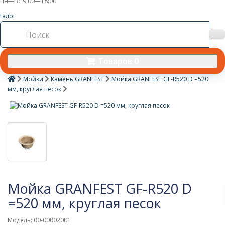
Пн—Вс 9:00—18:00
талог
Товаров 0
Мойки
Камень GRANFEST
Мойка GRANFEST GF-R520 D =520
мм, круглая песок
Мойка GRANFEST GF-R520 D
=520 мм, круглая песок
Модель: 00-00002001