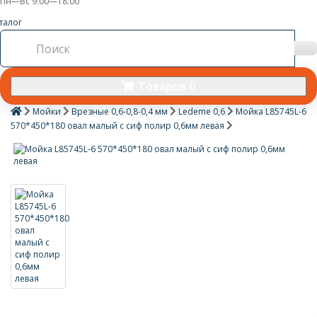
Пн—Вс 9:00—18:00
талог
Товаров 0
Мойки
Врезные 0,6-0,8-0,4 мм
Ledeme 0,6
Мойка L85745L-6
570*450*180 овал малый с сиф полир 0,6мм левая