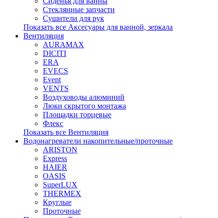
Сиденья для ванны
Стеклянные запчасти
Сушители для рук
Показать все Аксесуары для ванной, зеркала
Вентиляция
AURAMAX
DICITI
ERA
EVECS
Event
VENTS
Воздуховоды алюминий
Люки скрытого монтажа
Площадки торцевые
Флекс
Показать все Вентиляция
Водонагреватели накопительные/проточные
ARISTON
Express
HAIER
OASIS
SuperLUX
THERMEX
Круглые
Проточные