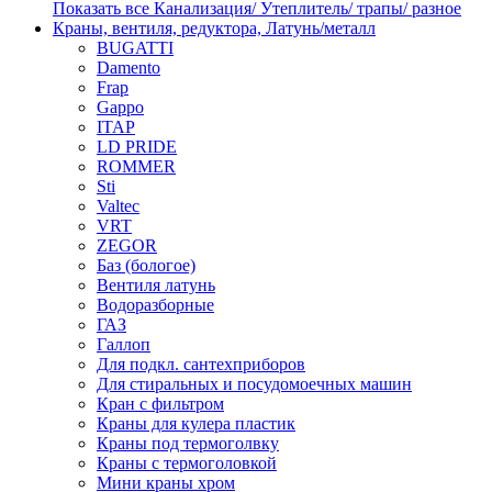
Показать все Канализация/ Утеплитель/ трапы/ разное
Краны, вентиля, редуктора, Латунь/металл
BUGATTI
Damento
Frap
Gappo
ITAP
LD PRIDE
ROMMER
Sti
Valtec
VRT
ZEGOR
Баз (бологое)
Вентиля латунь
Водоразборные
ГАЗ
Галлоп
Для подкл. сантехприборов
Для стиральных и посудомоечных машин
Кран с фильтром
Краны для кулера пластик
Краны под термоголвку
Краны с термоголовкой
Мини краны хром