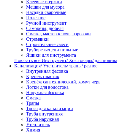
Клеевые стержни
Мешки для мусора
Насадки сварочные
Полезное
Ручной инструмент
Саморезы, дюбеля
Смазка, мастер ключь, аэрозоли
Стремянки
Строительные смеси
Труборезы/цепи пильные
Ящики для инструмента
Показать все Инструмент/ Хоз-товары/ для полива
Канализация/ Утеплитель/ трапы/ разное
Внутренняя фасовка
Крепеж пластик
Крепёж сантехнический, хомут черв
Лотки для водостока
Наружная фасовка
Смазка
Трапы
Троса для канализации
Труба внутренняя
Труба наружная
Утеплитель
Химия