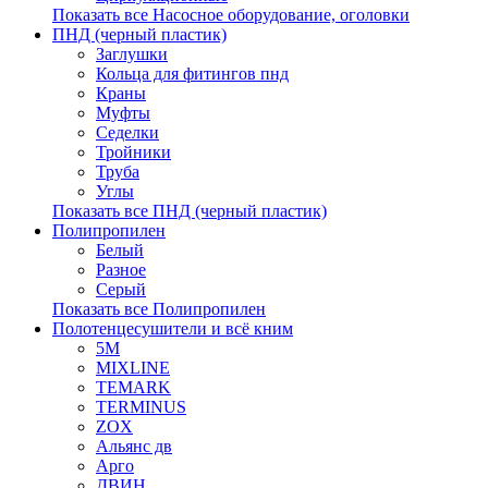
Показать все Насосное оборудование, оголовки
ПНД (черный пластик)
Заглушки
Кольца для фитингов пнд
Краны
Муфты
Седелки
Тройники
Труба
Углы
Показать все ПНД (черный пластик)
Полипропилен
Белый
Разное
Серый
Показать все Полипропилен
Полотенцесушители и всё кним
5М
MIXLINE
TEMARK
TERMINUS
ZOX
Альянс дв
Арго
ДВИН