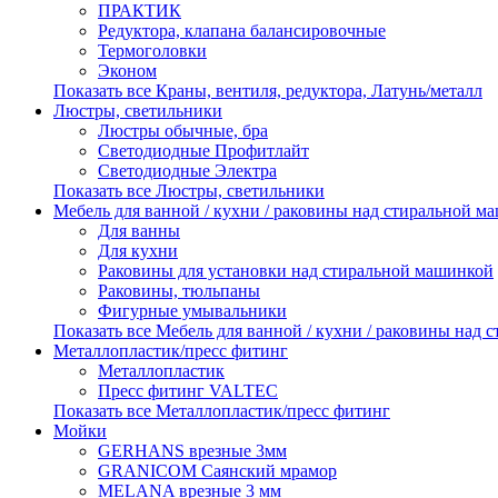
ПРАКТИК
Редуктора, клапана балансировочные
Термоголовки
Эконом
Показать все Краны, вентиля, редуктора, Латунь/металл
Люстры, светильники
Люстры обычные, бра
Светодиодные Профитлайт
Светодиодные Электра
Показать все Люстры, светильники
Мебель для ванной / кухни / раковины над стиральной м
Для ванны
Для кухни
Раковины для установки над стиральной машинкой
Раковины, тюльпаны
Фигурные умывальники
Показать все Мебель для ванной / кухни / раковины над
Металлопластик/пресс фитинг
Металлопластик
Пресс фитинг VALTEС
Показать все Металлопластик/пресс фитинг
Мойки
GERHANS врезные 3мм
GRANICOM Саянский мрамор
MELANA врезные 3 мм