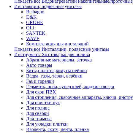
Показать все Водонагреватели накопительные/проточные
Инсталяции, подвесные унитазы
Belbagno
D&K
GROHE
OLi
SANTEK
WAVE
Комплектация для инсталяций
Показать все Инсталяции, подвесные унитазы
Инструмент/ Хоз-товары/ для полива
Абразивные материалы, заточка
Авто товары
Биты,полотна,хомуты нейлон
Вёдра, тазы, тёрки, верёвки
Газ и горелки
Герметик, пена, супер клей, жидкие гвозди
Для окон ПВХ
Для отопления, сварочные аппараты, ключи, инстр
Для очистки рук
Для полива
Для сварки
Для тримера
Для укладки плитки
Изолента, скотч, лента, пленка