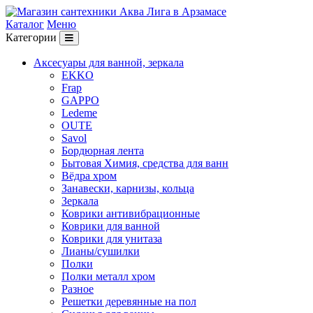
Каталог
Меню
Категории
Аксесуары для ванной, зеркала
EKKO
Frap
GAPPO
Ledeme
OUTE
Savol
Бордюрная лента
Бытовая Химия, средства для ванн
Вёдра хром
Занавески, карнизы, кольца
Зеркала
Коврики антивибрационные
Коврики для ванной
Коврики для унитаза
Лианы/сушилки
Полки
Полки металл хром
Разное
Решетки деревянные на пол