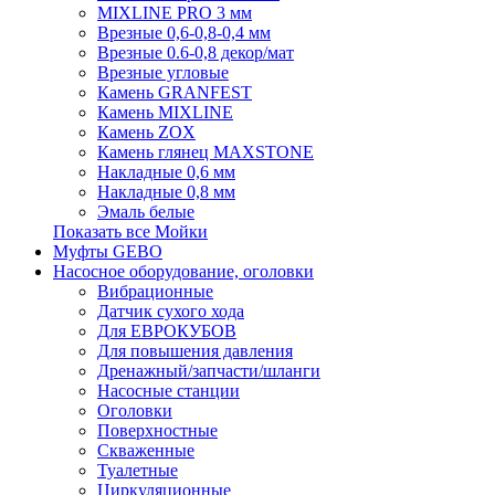
MIXLINE PRO 3 мм
Врезные 0,6-0,8-0,4 мм
Врезные 0.6-0,8 декор/мат
Врезные угловые
Камень GRANFEST
Камень MIXLINE
Камень ZOX
Камень глянец MAXSTONE
Накладные 0,6 мм
Накладные 0,8 мм
Эмаль белые
Показать все Мойки
Муфты GEBO
Насосное оборудование, оголовки
Вибрационные
Датчик сухого хода
Для ЕВРОКУБОВ
Для повышения давления
Дренажный/запчасти/шланги
Насосные станции
Оголовки
Поверхностные
Скваженные
Туалетные
Циркуляционные