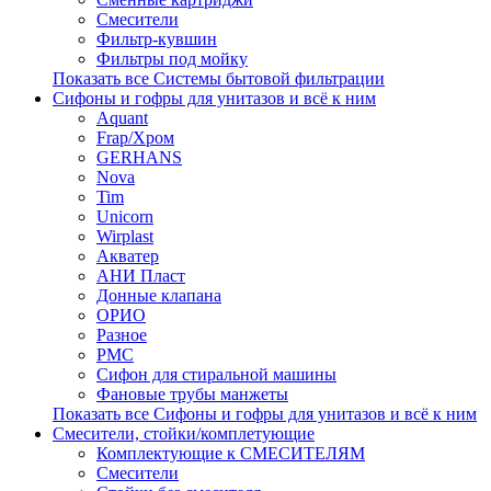
Смесители
Фильтр-кувшин
Фильтры под мойку
Показать все Системы бытовой фильтрации
Сифоны и гофры для унитазов и всё к ним
Aquant
Frap/Хром
GERHANS
Nova
Tim
Unicorn
Wirplast
Акватер
АНИ Пласт
Донные клапана
ОРИО
Разное
РМС
Сифон для стиральной машины
Фановые трубы манжеты
Показать все Сифоны и гофры для унитазов и всё к ним
Смесители, стойки/комплетующие
Комплектующие к СМЕСИТЕЛЯМ
Смесители