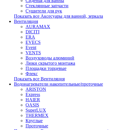
Сиденья для ванны
Стеклянные запчасти
Сушители для рук
Показать все Аксесуары для ванной, зеркала
Вентиляция
AURAMAX
DICITI
ERA
EVECS
Event
VENTS
Воздуховоды алюминий
Люки скрытого монтажа
Площадки торцевые
Флекс
Показать все Вентиляция
Водонагреватели накопительные/проточные
ARISTON
Express
HAIER
OASIS
SuperLUX
THERMEX
Круглые
Проточные