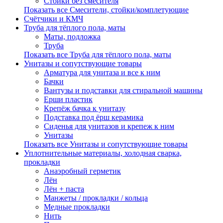
Стойки без смесителя
Показать все Смесители, стойки/комплетующие
Счётчики и КМЧ
Труба для тёплого пола, маты
Маты, подложка
Труба
Показать все Труба для тёплого пола, маты
Унитазы и сопутствующие товары
Арматура для унитаза и все к ним
Бачки
Вантузы и подставки для стиральной машины
Ерши пластик
Крепёж бачка к унитазу
Подставка под ёрш керамика
Сиденья для унитазов и крепеж к ним
Унитазы
Показать все Унитазы и сопутствующие товары
Уплотнительные материалы, холодная сварка,
прокладки
Анаэробный герметик
Лён
Лён + паста
Манжеты / прокладки / кольца
Медные прокладки
Нить