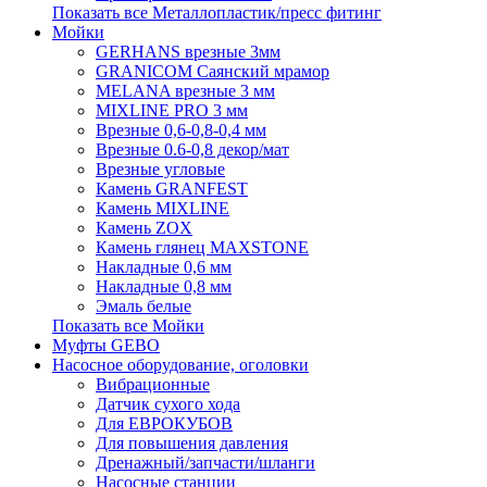
Показать все Металлопластик/пресс фитинг
Мойки
GERHANS врезные 3мм
GRANICOM Саянский мрамор
MELANA врезные 3 мм
MIXLINE PRO 3 мм
Врезные 0,6-0,8-0,4 мм
Врезные 0.6-0,8 декор/мат
Врезные угловые
Камень GRANFEST
Камень MIXLINE
Камень ZOX
Камень глянец MAXSTONE
Накладные 0,6 мм
Накладные 0,8 мм
Эмаль белые
Показать все Мойки
Муфты GEBO
Насосное оборудование, оголовки
Вибрационные
Датчик сухого хода
Для ЕВРОКУБОВ
Для повышения давления
Дренажный/запчасти/шланги
Насосные станции