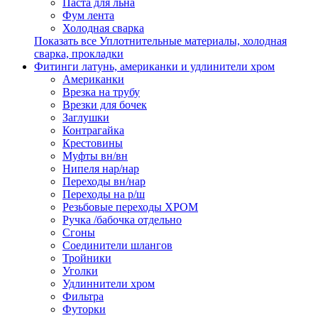
Паста для льна
Фум лента
Холодная сварка
Показать все Уплотнительные материалы, холодная
сварка, прокладки
Фитинги латунь, американки и удлинители хром
Американки
Врезка на трубу
Врезки для бочек
Заглушки
Контрагайка
Крестовины
Муфты вн/вн
Нипеля нар/нар
Переходы вн/нар
Переходы на р/ш
Резьбовые переходы ХРОМ
Ручка /бабочка отдельно
Сгоны
Соединители шлангов
Тройники
Уголки
Удлиннители хром
Фильтра
Футорки