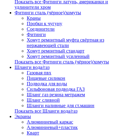
Показать все Фитинги латунь, американки и
удлинители хром
Фитинги сталь (чёрное)/хомуты
Краны
Пробки к чугуну
Соединители
Фитинги
Хомут ремонтный муфта свёртная из
нержавеющей стали
Хомут ремонтный стандарт
Хомут ремонтный усиленный
Показать все Фитинги сталь (чёрное)/хомуты
Шланги вода/газ
Газовая пвх
Пищевые силикон
Подводка для воды
Сильфоновая подводка ГАЗ
Шланг газ резина метражем
Шланг сливной
Шланги наливные для ст.машин
Показать все Шланги вода/газ
Экраны
Алюминиевый каркас
Алюминиевый+пластик
Кварт