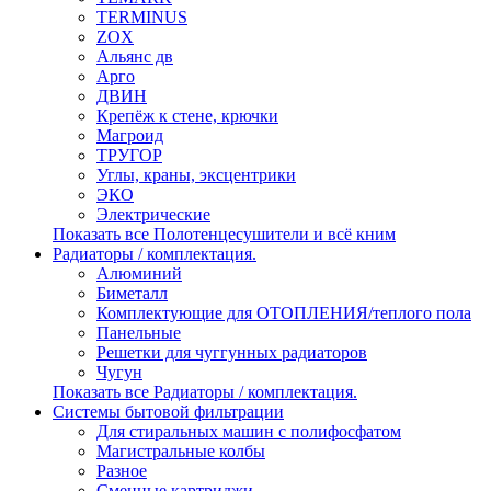
TERMINUS
ZOX
Альянс дв
Арго
ДВИН
Крепёж к стене, крючки
Магроид
ТРУГОР
Углы, краны, эксцентрики
ЭКО
Электрические
Показать все Полотенцесушители и всё кним
Радиаторы / комплектация.
Алюминий
Биметалл
Комплектующие для ОТОПЛЕНИЯ/теплого пола
Панельные
Решетки для чуггунных радиаторов
Чугун
Показать все Радиаторы / комплектация.
Системы бытовой фильтрации
Для стиральных машин с полифосфатом
Магистральные колбы
Разное
Сменные картриджи