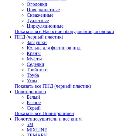
Оголовки
Поверхностные
Скваженные
Туалетные
Циркуляционные
Показать все Насосное оборудование, оголовки
ПНД (черный пластик)
Заглушки
Кольца для фитингов пнд
Краны
Муфты
Седелки
Тройники
Труба
Углы
Показать все ПНД (черный пластик)
Полипропилен
Белый
Разное
Серый
Показать все Полипропилен
Полотенцесушители и всё кним
5М
MIXLINE
TEMARK