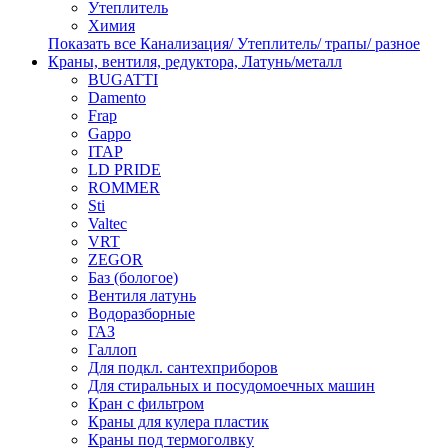
Утеплитель
Химия
Показать все Канализация/ Утеплитель/ трапы/ разное
Краны, вентиля, редуктора, Латунь/металл
BUGATTI
Damento
Frap
Gappo
ITAP
LD PRIDE
ROMMER
Sti
Valtec
VRT
ZEGOR
Баз (бологое)
Вентиля латунь
Водоразборные
ГАЗ
Галлоп
Для подкл. сантехприборов
Для стиральных и посудомоечных машин
Кран с фильтром
Краны для кулера пластик
Краны под термоголвку