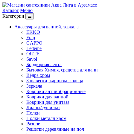
Каталог
Меню
Категории
Аксесуары для ванной, зеркала
EKKO
Frap
GAPPO
Ledeme
OUTE
Savol
Бордюрная лента
Бытовая Химия, средства для ванн
Вёдра хром
Занавески, карнизы, кольца
Зеркала
Коврики антивибрационные
Коврики для ванной
Коврики для унитаза
Лианы/сушилки
Полки
Полки металл хром
Разное
Решетки деревянные на пол