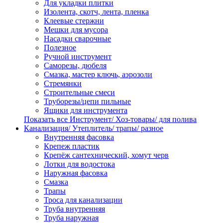
Для укладки плитки
Изолента, скотч, лента, пленка
Клеевые стержни
Мешки для мусора
Насадки сварочные
Полезное
Ручной инструмент
Саморезы, дюбеля
Смазка, мастер ключь, аэрозоли
Стремянки
Строительные смеси
Труборезы/цепи пильные
Ящики для инструмента
Показать все Инструмент/ Хоз-товары/ для полива
Канализация/ Утеплитель/ трапы/ разное
Внутренняя фасовка
Крепеж пластик
Крепёж сантехнический, хомут черв
Лотки для водостока
Наружная фасовка
Смазка
Трапы
Троса для канализации
Труба внутренняя
Труба наружная