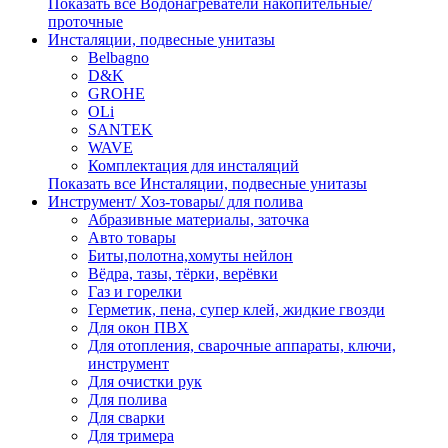
Показать все Водонагреватели накопительные/
проточные
Инсталяции, подвесные унитазы
Belbagno
D&K
GROHE
OLi
SANTEK
WAVE
Комплектация для инсталяций
Показать все Инсталяции, подвесные унитазы
Инструмент/ Хоз-товары/ для полива
Абразивные материалы, заточка
Авто товары
Биты,полотна,хомуты нейлон
Вёдра, тазы, тёрки, верёвки
Газ и горелки
Герметик, пена, супер клей, жидкие гвозди
Для окон ПВХ
Для отопления, сварочные аппараты, ключи,
инструмент
Для очистки рук
Для полива
Для сварки
Для тримера