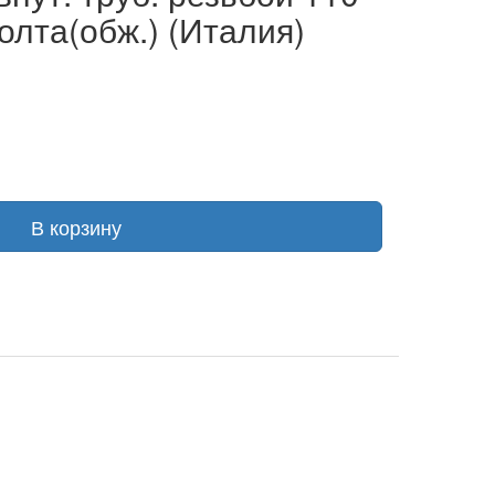
олта(обж.) (Италия)
В корзину