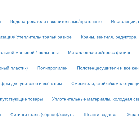
я
Водонагреватели накопительные/проточные
Инсталяции, 
изация/ Утеплитель/ трапы/ разное
Краны, вентиля, редуктора,
иральной машиной / тюльпаны
Металлопластик/пресс фитинг
рный пластик)
Полипропилен
Полотенцесушители и всё кн
фры для унитазов и всё к ним
Смесители, стойки/комплетующ
опутствующие товары
Уплотнительные материалы, холодная сва
м
Фитинги сталь (чёрное)/хомуты
Шланги вода/газ
Экра