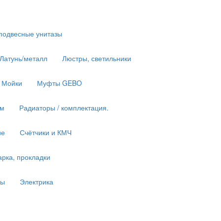
подвесные унитазы
 Латунь/металл
Люстры, светильники
Мойки
Муфты GEBO
им
Радиаторы / комплектация.
ие
Счётчики и КМЧ
рка, прокладки
ны
Электрика