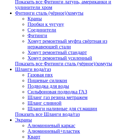
Показать все Фитинги латунь, американки и
удлинители хром
Фитинги сталь (чёрное)/хомуты
Краны
Пробки к чугуну
Соединители
Фитинги
Хомут ремонтный муфта свёртная из
нержавеющей стали
Хомут ремонтный стандарт
Хомут ремонтный усиленный
Показать все Фитинги сталь (чёрное)/хомуты
Шланги вода/газ
Газовая пвх
Пищевые силикон
Подводка для воды
Сильфоновая подводка ГАЗ
Шланг газ резина метражем
Шланг сливной
Шланги наливные для ст.машин
Показать все Шланги вода/газ
Экраны
Алюминиевый каркас
Алюминиевый+пластик
Кварт