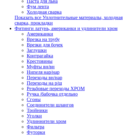
Паста для льна
Фум лента
Холодная сварка
Показать все Уплотнительные материалы, холодная
сварка, прокладки
Фитинги латунь, американки и удлинители хром
Американки
Врезка на трубу
Врезки для бочек
Заглушки
Контрагайка
Крестовины
Муфты вн/вн
Нипеля нар/нар
Переходы вн/нар
Переходы на р/ш
Резьбовые переходы ХРОМ
Ручка /бабочка отдельно
Сгоны
Соединители шлангов
Тройники
Уголки
Удлиннители хром
Фильтра
Футорки