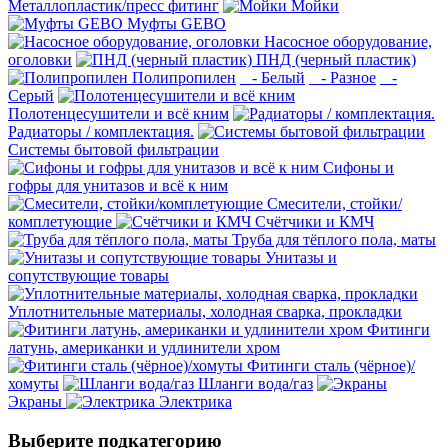
Металлопластик/пресс фитинг
Мойки
Муфты GEBO
Насосное оборудование,
оголовки
ПНД (черный пластик)
Полипропилен
- Белый
- Разное
-
Серый
Полотенцесушители и всё кним
Радиаторы / комплектация.
Системы бытовой фильтрации
Сифоны и
гофры для унитазов и всё к ним
Смесители, стойки/
комплетующие
Счётчики и КМЧ
Труба для тёплого пола, маты
Унитазы и
сопутствующие товары
Уплотнительные материалы, холодная сварка, прокладки
Фитинги
латунь, американки и удлинители хром
Фитинги сталь (чёрное)/
хомуты
Шланги вода/газ
Экраны
Электрика
Выберите подкатегорию