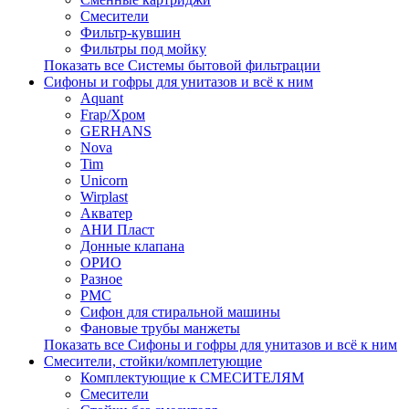
Смесители
Фильтр-кувшин
Фильтры под мойку
Показать все Системы бытовой фильтрации
Сифоны и гофры для унитазов и всё к ним
Aquant
Frap/Хром
GERHANS
Nova
Tim
Unicorn
Wirplast
Акватер
АНИ Пласт
Донные клапана
ОРИО
Разное
РМС
Сифон для стиральной машины
Фановые трубы манжеты
Показать все Сифоны и гофры для унитазов и всё к ним
Смесители, стойки/комплетующие
Комплектующие к СМЕСИТЕЛЯМ
Смесители