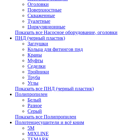
Оголовки
Поверхностные
Скваженные
Туалетные
Циркуляционные
Показать все Насосное оборудование, оголовки
ПНД (черный пластик)
Заглушки
Кольца для фитингов пнд
Краны
Муфты
Седелки
Тройники
Труба
Углы
Показать все ПНД (черный пластик)
Полипропилен
Белый
Разное
Серый
Показать все Полипропилен
Полотенцесушители и всё кним
5М
MIXLINE
TEMARK