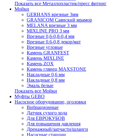
Показать все Металлопластик/пресс фитинг
Мойки
GERHANS врезные 3мм
GRANICOM Саянский мрамор
MELANA врезные 3 мм
MIXLINE PRO 3 мм
Врезные 0,6-0,8-0,4 мм
Врезные 0.6-0,8 декор/мат
Врезные угловые
Камень GRANFEST
Камень MIXLINE
Камень ZOX
Камень глянец MAXSTONE
Накладные 0,6 мм
Накладные 0,8 мм
Эмаль белые
Показать все Мойки
Муфты GEBO
Насосное оборудование, оголовки
Вибрационные
Датчик сухого хода
Для ЕВРОКУБОВ
Для повышения давления
Дренажный/запчасти/шланги
Насосные станции