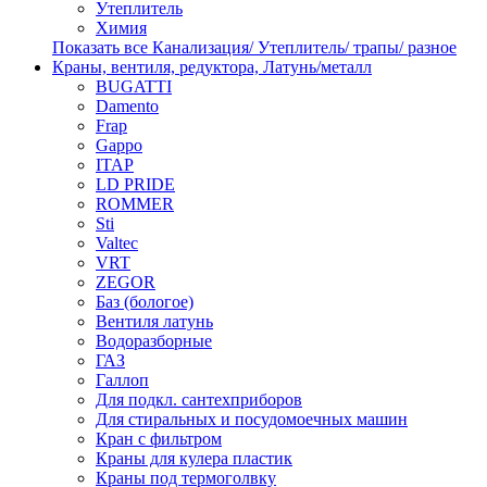
Утеплитель
Химия
Показать все Канализация/ Утеплитель/ трапы/ разное
Краны, вентиля, редуктора, Латунь/металл
BUGATTI
Damento
Frap
Gappo
ITAP
LD PRIDE
ROMMER
Sti
Valtec
VRT
ZEGOR
Баз (бологое)
Вентиля латунь
Водоразборные
ГАЗ
Галлоп
Для подкл. сантехприборов
Для стиральных и посудомоечных машин
Кран с фильтром
Краны для кулера пластик
Краны под термоголвку