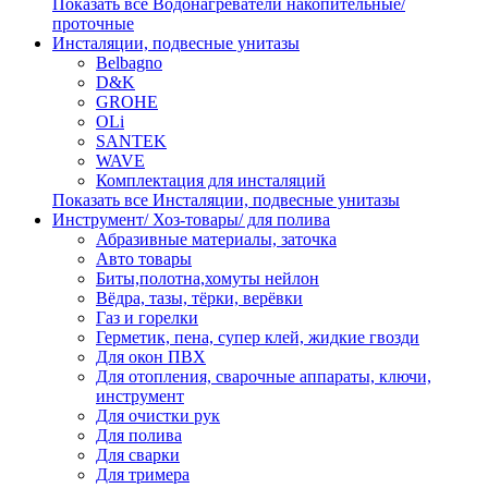
Показать все Водонагреватели накопительные/
проточные
Инсталяции, подвесные унитазы
Belbagno
D&K
GROHE
OLi
SANTEK
WAVE
Комплектация для инсталяций
Показать все Инсталяции, подвесные унитазы
Инструмент/ Хоз-товары/ для полива
Абразивные материалы, заточка
Авто товары
Биты,полотна,хомуты нейлон
Вёдра, тазы, тёрки, верёвки
Газ и горелки
Герметик, пена, супер клей, жидкие гвозди
Для окон ПВХ
Для отопления, сварочные аппараты, ключи,
инструмент
Для очистки рук
Для полива
Для сварки
Для тримера