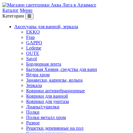
Каталог
Меню
Категории
Аксесуары для ванной, зеркала
EKKO
Frap
GAPPO
Ledeme
OUTE
Savol
Бордюрная лента
Бытовая Химия, средства для ванн
Вёдра хром
Занавески, карнизы, кольца
Зеркала
Коврики антивибрационные
Коврики для ванной
Коврики для унитаза
Лианы/сушилки
Полки
Полки металл хром
Разное
Решетки деревянные на пол