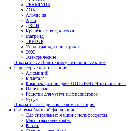
TERMINUS
ZOX
Альянс дв
Арго
ДВИН
Крепёж к стене, крючки
Магроид
ТРУГОР
Углы, краны, эксцентрики
ЭКО
Электрические
Показать все Полотенцесушители и всё кним
Радиаторы / комплектация.
Алюминий
Биметалл
Комплектующие для ОТОПЛЕНИЯ/теплого пола
Панельные
Решетки для чуггунных радиаторов
Чугун
Показать все Радиаторы / комплектация.
Системы бытовой фильтрации
Для стиральных машин с полифосфатом
Магистральные колбы
Разное
Сменные картриджи