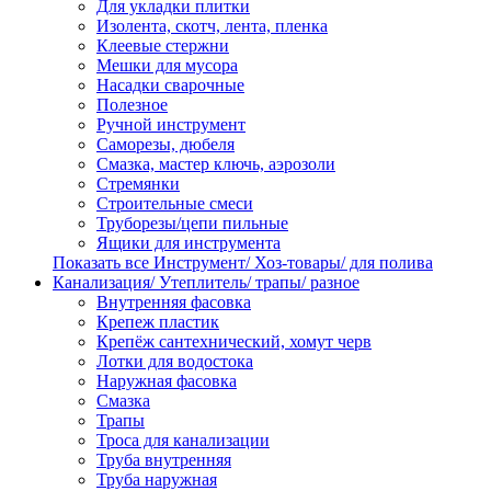
Для укладки плитки
Изолента, скотч, лента, пленка
Клеевые стержни
Мешки для мусора
Насадки сварочные
Полезное
Ручной инструмент
Саморезы, дюбеля
Смазка, мастер ключь, аэрозоли
Стремянки
Строительные смеси
Труборезы/цепи пильные
Ящики для инструмента
Показать все Инструмент/ Хоз-товары/ для полива
Канализация/ Утеплитель/ трапы/ разное
Внутренняя фасовка
Крепеж пластик
Крепёж сантехнический, хомут черв
Лотки для водостока
Наружная фасовка
Смазка
Трапы
Троса для канализации
Труба внутренняя
Труба наружная