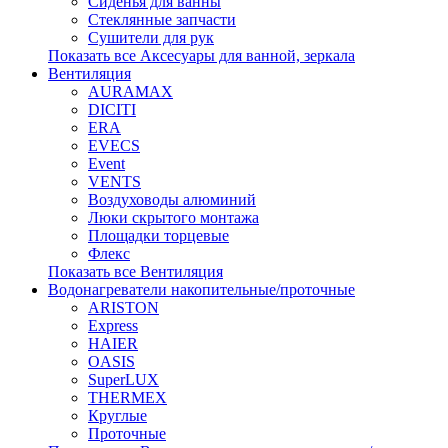
Сиденья для ванны
Стеклянные запчасти
Сушители для рук
Показать все Аксесуары для ванной, зеркала
Вентиляция
AURAMAX
DICITI
ERA
EVECS
Event
VENTS
Воздуховоды алюминий
Люки скрытого монтажа
Площадки торцевые
Флекс
Показать все Вентиляция
Водонагреватели накопительные/проточные
ARISTON
Express
HAIER
OASIS
SuperLUX
THERMEX
Круглые
Проточные