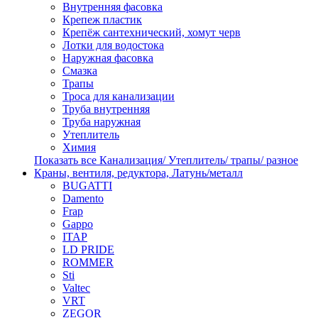
Внутренняя фасовка
Крепеж пластик
Крепёж сантехнический, хомут черв
Лотки для водостока
Наружная фасовка
Смазка
Трапы
Троса для канализации
Труба внутренняя
Труба наружная
Утеплитель
Химия
Показать все Канализация/ Утеплитель/ трапы/ разное
Краны, вентиля, редуктора, Латунь/металл
BUGATTI
Damento
Frap
Gappo
ITAP
LD PRIDE
ROMMER
Sti
Valtec
VRT
ZEGOR