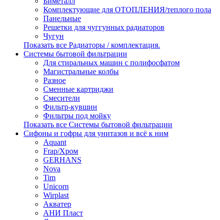
Биметалл
Комплектующие для ОТОПЛЕНИЯ/теплого пола
Панельные
Решетки для чуггунных радиаторов
Чугун
Показать все Радиаторы / комплектация.
Системы бытовой фильтрации
Для стиральных машин с полифосфатом
Магистральные колбы
Разное
Сменные картриджи
Смесители
Фильтр-кувшин
Фильтры под мойку
Показать все Системы бытовой фильтрации
Сифоны и гофры для унитазов и всё к ним
Aquant
Frap/Хром
GERHANS
Nova
Tim
Unicorn
Wirplast
Акватер
АНИ Пласт