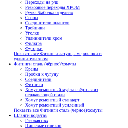
Переходы на р/ш
Резьбовые переходы ХРОМ
Ручка /бабочка отдельно
Сгоны
Соединители шлангов
Тройники
Уголки
Удлиннители хром
Фильтра
Футорки
Показать все Фитинги латунь, американки и
удлинители хром
Фитинги сталь (чёрное)/хомуты
Краны
Пробки к чугуну
Соединители
Фитинги
Хомут ремонтный муфта свёртная из
нержавеющей стали
Хомут ремонтный стандарт
Хомут ремонтный усиленный
Показать все Фитинги сталь (чёрное)/хомуты
Шланги вода/газ
Газовая пвх
Пищевые силикон