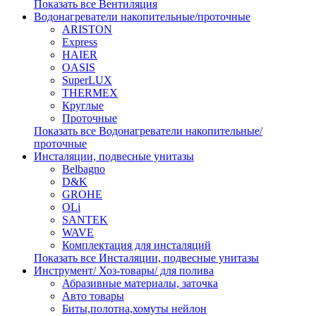
Показать все Вентиляция
Водонагреватели накопительные/проточные
ARISTON
Express
HAIER
OASIS
SuperLUX
THERMEX
Круглые
Проточные
Показать все Водонагреватели накопительные/
проточные
Инсталяции, подвесные унитазы
Belbagno
D&K
GROHE
OLi
SANTEK
WAVE
Комплектация для инсталяций
Показать все Инсталяции, подвесные унитазы
Инструмент/ Хоз-товары/ для полива
Абразивные материалы, заточка
Авто товары
Биты,полотна,хомуты нейлон