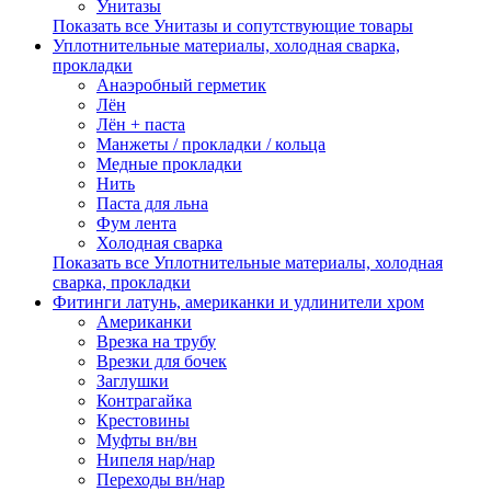
Унитазы
Показать все Унитазы и сопутствующие товары
Уплотнительные материалы, холодная сварка,
прокладки
Анаэробный герметик
Лён
Лён + паста
Манжеты / прокладки / кольца
Медные прокладки
Нить
Паста для льна
Фум лента
Холодная сварка
Показать все Уплотнительные материалы, холодная
сварка, прокладки
Фитинги латунь, американки и удлинители хром
Американки
Врезка на трубу
Врезки для бочек
Заглушки
Контрагайка
Крестовины
Муфты вн/вн
Нипеля нар/нар
Переходы вн/нар