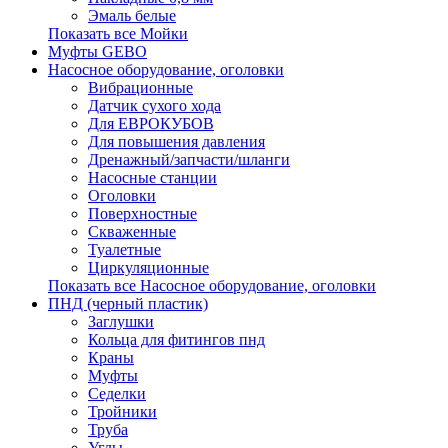
Эмаль белые
Показать все Мойки
Муфты GEBO
Насосное оборудование, оголовки
Вибрационные
Датчик сухого хода
Для ЕВРОКУБОВ
Для повышения давления
Дренажный/запчасти/шланги
Насосные станции
Оголовки
Поверхностные
Скваженные
Туалетные
Циркуляционные
Показать все Насосное оборудование, оголовки
ПНД (черный пластик)
Заглушки
Кольца для фитингов пнд
Краны
Муфты
Седелки
Тройники
Труба
Углы