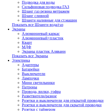
Подводка для воды
Сильфоновая подводка ГАЗ
Шланг газ резина метражем
Шланг сливной
Шланги наливные для ст.машин
Показать все Шланги вода/газ
Экраны
Алюминиевый каркас
Алюминиевый+пластик
Кварт
МДФ
Экраны пластик Аляванн
Показать все Экраны
Электрика
Адаптеры
Батарейки
Выключатели
Лампочки
Мини светильники
Патроны
Провода, вилки, гофра
Разветвители/разное
Розетки и выключатели для открытой проводки
Розетки и выключатели для скрытой проводки
Розетки с таймером