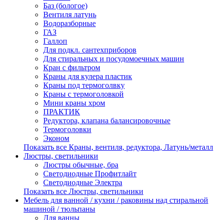
Баз (бологое)
Вентиля латунь
Водоразборные
ГАЗ
Галлоп
Для подкл. сантехприборов
Для стиральных и посудомоечных машин
Кран с фильтром
Краны для кулера пластик
Краны под термоголвку
Краны с термоголовкой
Мини краны хром
ПРАКТИК
Редуктора, клапана балансировочные
Термоголовки
Эконом
Показать все Краны, вентиля, редуктора, Латунь/металл
Люстры, светильники
Люстры обычные, бра
Светодиодные Профитлайт
Светодиодные Электра
Показать все Люстры, светильники
Мебель для ванной / кухни / раковины над стиральной
машиной / тюльпаны
Для ванны