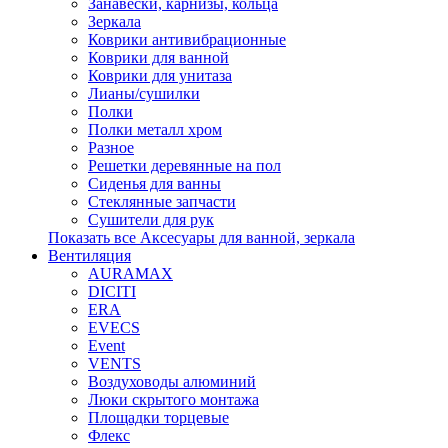
Занавески, карнизы, кольца
Зеркала
Коврики антивибрационные
Коврики для ванной
Коврики для унитаза
Лианы/сушилки
Полки
Полки металл хром
Разное
Решетки деревянные на пол
Сиденья для ванны
Стеклянные запчасти
Сушители для рук
Показать все Аксесуары для ванной, зеркала
Вентиляция
AURAMAX
DICITI
ERA
EVECS
Event
VENTS
Воздуховоды алюминий
Люки скрытого монтажа
Площадки торцевые
Флекс