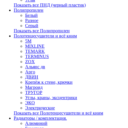
Показать все ПНД (черный пластик)
Полипропилен
Белый
Разное
Серый
Показать все Полипропилен
Полотенцесушители и всё кним
5М
MIXLINE
TEMARK
TERMINUS
ZOX
Альянс дв
Арго
ДВИН
Крепёж к стене, крючки
Магроид
ТРУГОР
Углы, краны, эксцентрики
ЭКО
Электрические
Показать все Полотенцесушители и всё кним
Радиаторы / комплектация.
Алюминий