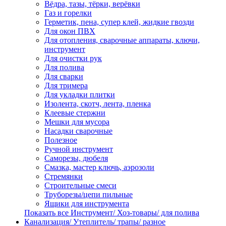
Вёдра, тазы, тёрки, верёвки
Газ и горелки
Герметик, пена, супер клей, жидкие гвозди
Для окон ПВХ
Для отопления, сварочные аппараты, ключи,
инструмент
Для очистки рук
Для полива
Для сварки
Для тримера
Для укладки плитки
Изолента, скотч, лента, пленка
Клеевые стержни
Мешки для мусора
Насадки сварочные
Полезное
Ручной инструмент
Саморезы, дюбеля
Смазка, мастер ключь, аэрозоли
Стремянки
Строительные смеси
Труборезы/цепи пильные
Ящики для инструмента
Показать все Инструмент/ Хоз-товары/ для полива
Канализация/ Утеплитель/ трапы/ разное