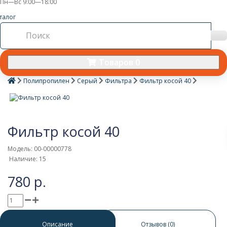
Пн—Вс 9:00—18:00
талог
Товаров 0
Полипропилен
Серый
Фильтра
Фильтр косой 40
Фильтр косой 40
Модель: 00-00000778
Наличие: 15
780 р.
0 отзывов
/
Написать отзыв
Описание
Отзывов (0)