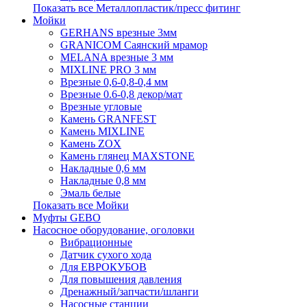
Показать все Металлопластик/пресс фитинг
Мойки
GERHANS врезные 3мм
GRANICOM Саянский мрамор
MELANA врезные 3 мм
MIXLINE PRO 3 мм
Врезные 0,6-0,8-0,4 мм
Врезные 0.6-0,8 декор/мат
Врезные угловые
Камень GRANFEST
Камень MIXLINE
Камень ZOX
Камень глянец MAXSTONE
Накладные 0,6 мм
Накладные 0,8 мм
Эмаль белые
Показать все Мойки
Муфты GEBO
Насосное оборудование, оголовки
Вибрационные
Датчик сухого хода
Для ЕВРОКУБОВ
Для повышения давления
Дренажный/запчасти/шланги
Насосные станции