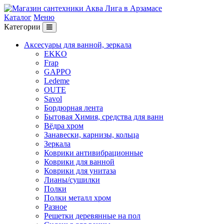
Каталог
Меню
Категории
Аксесуары для ванной, зеркала
EKKO
Frap
GAPPO
Ledeme
OUTE
Savol
Бордюрная лента
Бытовая Химия, средства для ванн
Вёдра хром
Занавески, карнизы, кольца
Зеркала
Коврики антивибрационные
Коврики для ванной
Коврики для унитаза
Лианы/сушилки
Полки
Полки металл хром
Разное
Решетки деревянные на пол