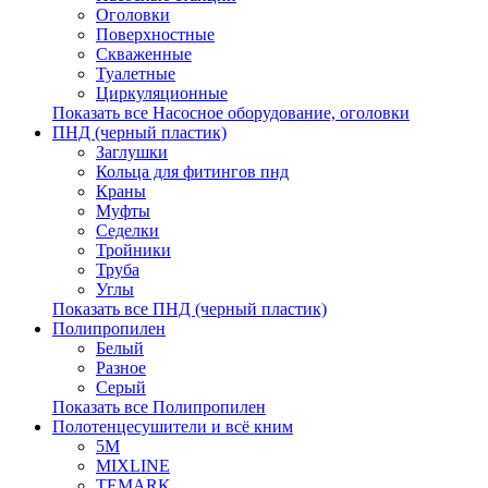
Оголовки
Поверхностные
Скваженные
Туалетные
Циркуляционные
Показать все Насосное оборудование, оголовки
ПНД (черный пластик)
Заглушки
Кольца для фитингов пнд
Краны
Муфты
Седелки
Тройники
Труба
Углы
Показать все ПНД (черный пластик)
Полипропилен
Белый
Разное
Серый
Показать все Полипропилен
Полотенцесушители и всё кним
5М
MIXLINE
TEMARK