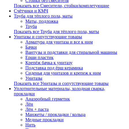
Стойки без смесителя
Показать все Смесители, стойки/комплетующие
Счётчики и КМЧ
Труба для тёплого пола, маты
Маты, подложка
Труба
Показать все Труба для тёплого пола, маты
Унитазы и сопутствующие товары
Арматура для унитаза и все к ним
Бачки
Вантузы и подставки для стиральной машины
Ерши пластик
Крепёж бачка к унитазу
Подставка под ёрш керамика
Сиденья для унитазов и крепеж к ним
Унитазы
Показать все Унитазы и сопутствующие товары
Уплотнительные материалы, холодная сварка,
прокладки
Анаэробный герметик
Лён
Лён + паста
Манжеты / прокладки / кольца
Медные прокладки
Нить