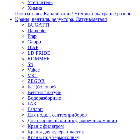
Утеплитель
Химия
Показать все Канализация/ Утеплитель/ трапы/ разное
Краны, вентиля, редуктора, Латунь/металл
BUGATTI
Damento
Frap
Gappo
ITAP
LD PRIDE
ROMMER
Sti
Valtec
VRT
ZEGOR
Баз (бологое)
Вентиля латунь
Водоразборные
ГАЗ
Галлоп
Для подкл. сантехприборов
Для стиральных и посудомоечных машин
Кран с фильтром
Краны для кулера пластик
Краны под термоголвку