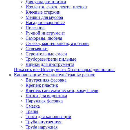
Для укладки плитки
Изолента, скотч, лента, пленка
Клеевые стержни
Мешки для мусора
Насадки сварочные
Полезное
Ручной инструмент
Саморезы, дюбеля
Смазка, мастер ключь, аэрозоли
Стремянки
Строительные смеси
Труборезы/цепи пильные
Ящики для инструмента
Показать все Инструмент/ Хоз-товары/ для полива
Канализация/ Утеплитель/ трапы/ разное
Внутренняя фасовка
Крепеж пластик
Крепёж сантехнический, хомут черв
Лотки для водостока
Наружная фасовка
Смазка
Трапы
Троса для канализации
Труба внутренняя
Труба наружная