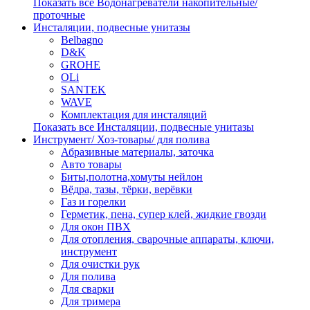
Показать все Водонагреватели накопительные/
проточные
Инсталяции, подвесные унитазы
Belbagno
D&K
GROHE
OLi
SANTEK
WAVE
Комплектация для инсталяций
Показать все Инсталяции, подвесные унитазы
Инструмент/ Хоз-товары/ для полива
Абразивные материалы, заточка
Авто товары
Биты,полотна,хомуты нейлон
Вёдра, тазы, тёрки, верёвки
Газ и горелки
Герметик, пена, супер клей, жидкие гвозди
Для окон ПВХ
Для отопления, сварочные аппараты, ключи,
инструмент
Для очистки рук
Для полива
Для сварки
Для тримера