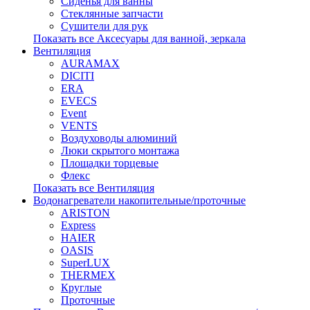
Сиденья для ванны
Стеклянные запчасти
Сушители для рук
Показать все Аксесуары для ванной, зеркала
Вентиляция
AURAMAX
DICITI
ERA
EVECS
Event
VENTS
Воздуховоды алюминий
Люки скрытого монтажа
Площадки торцевые
Флекс
Показать все Вентиляция
Водонагреватели накопительные/проточные
ARISTON
Express
HAIER
OASIS
SuperLUX
THERMEX
Круглые
Проточные