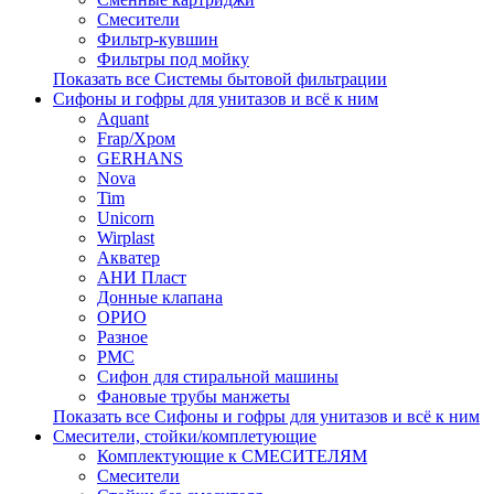
Смесители
Фильтр-кувшин
Фильтры под мойку
Показать все Системы бытовой фильтрации
Сифоны и гофры для унитазов и всё к ним
Aquant
Frap/Хром
GERHANS
Nova
Tim
Unicorn
Wirplast
Акватер
АНИ Пласт
Донные клапана
ОРИО
Разное
РМС
Сифон для стиральной машины
Фановые трубы манжеты
Показать все Сифоны и гофры для унитазов и всё к ним
Смесители, стойки/комплетующие
Комплектующие к СМЕСИТЕЛЯМ
Смесители