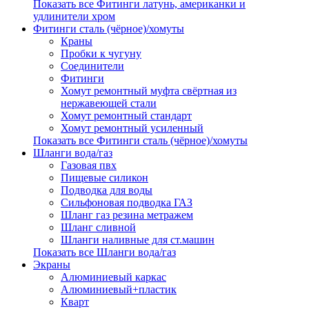
Показать все Фитинги латунь, американки и
удлинители хром
Фитинги сталь (чёрное)/хомуты
Краны
Пробки к чугуну
Соединители
Фитинги
Хомут ремонтный муфта свёртная из
нержавеющей стали
Хомут ремонтный стандарт
Хомут ремонтный усиленный
Показать все Фитинги сталь (чёрное)/хомуты
Шланги вода/газ
Газовая пвх
Пищевые силикон
Подводка для воды
Сильфоновая подводка ГАЗ
Шланг газ резина метражем
Шланг сливной
Шланги наливные для ст.машин
Показать все Шланги вода/газ
Экраны
Алюминиевый каркас
Алюминиевый+пластик
Кварт