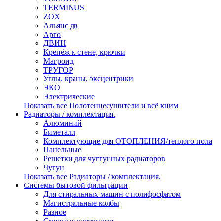
TERMINUS
ZOX
Альянс дв
Арго
ДВИН
Крепёж к стене, крючки
Магроид
ТРУГОР
Углы, краны, эксцентрики
ЭКО
Электрические
Показать все Полотенцесушители и всё кним
Радиаторы / комплектация.
Алюминий
Биметалл
Комплектующие для ОТОПЛЕНИЯ/теплого пола
Панельные
Решетки для чуггунных радиаторов
Чугун
Показать все Радиаторы / комплектация.
Системы бытовой фильтрации
Для стиральных машин с полифосфатом
Магистральные колбы
Разное
Сменные картриджи