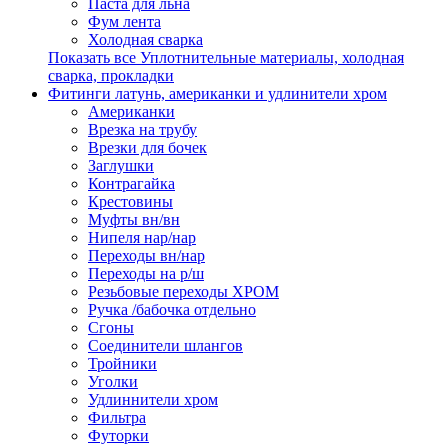
Паста для льна
Фум лента
Холодная сварка
Показать все Уплотнительные материалы, холодная
сварка, прокладки
Фитинги латунь, американки и удлинители хром
Американки
Врезка на трубу
Врезки для бочек
Заглушки
Контрагайка
Крестовины
Муфты вн/вн
Нипеля нар/нар
Переходы вн/нар
Переходы на р/ш
Резьбовые переходы ХРОМ
Ручка /бабочка отдельно
Сгоны
Соединители шлангов
Тройники
Уголки
Удлиннители хром
Фильтра
Футорки