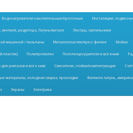
Водонагреватели накопительные/проточные
Инсталяции, подвесны
, вентиля, редуктора, Латунь/металл
Люстры, светильники
ьной машиной / тюльпаны
Металлопластик/пресс фитинг
Мойки
й пластик)
Полипропилен
Полотенцесушители и всё кним
Ра
для унитазов и всё к ним
Смесители, стойки/комплетующие
Счёт
ые материалы, холодная сварка, прокладки
Фитинги латунь, америка
з
Экраны
Электрика