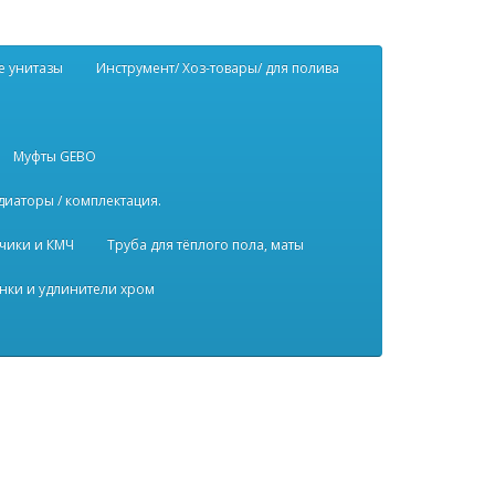
е унитазы
Инструмент/ Хоз-товары/ для полива
Муфты GEBO
диаторы / комплектация.
чики и КМЧ
Труба для тёплого пола, маты
нки и удлинители хром