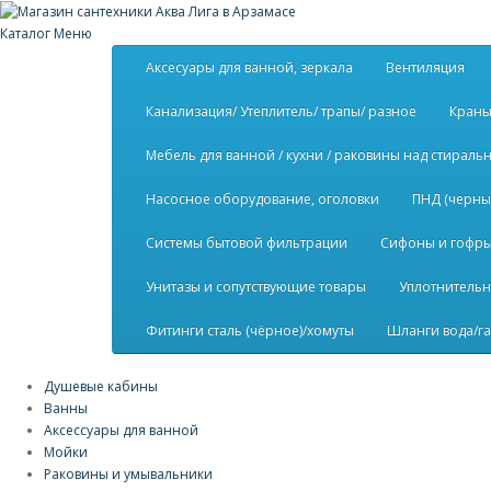
Каталог
Меню
Аксесуары для ванной, зеркала
Вентиляция
Канализация/ Утеплитель/ трапы/ разное
Краны
Мебель для ванной / кухни / раковины над стирал
Насосное оборудование, оголовки
ПНД (черны
Системы бытовой фильтрации
Сифоны и гофры 
Унитазы и сопутствующие товары
Уплотнительн
Фитинги сталь (чёрное)/хомуты
Шланги вода/га
Душевые кабины
Ванны
Аксессуары для ванной
Мойки
Раковины и умывальники