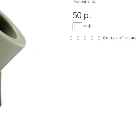
Наличие: 62
50 р.
0 отзывов
/
Написа