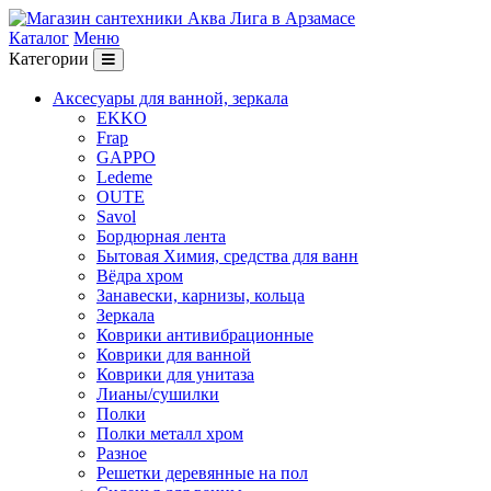
Каталог
Меню
Категории
Аксесуары для ванной, зеркала
EKKO
Frap
GAPPO
Ledeme
OUTE
Savol
Бордюрная лента
Бытовая Химия, средства для ванн
Вёдра хром
Занавески, карнизы, кольца
Зеркала
Коврики антивибрационные
Коврики для ванной
Коврики для унитаза
Лианы/сушилки
Полки
Полки металл хром
Разное
Решетки деревянные на пол