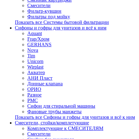
Смесители
Фильтр-кувшин
Фильтры под мойку
Показать все Системы бытовой фильтрации
Сифоны и гофры для унитазов и всё к ним
Aquant
Frap/Хром
GERHANS
Nova
Tim
Unicorn
Wirplast
Акватер
АНИ Пласт
Донные клапана
ОРИО
Разное
РМС
Сифон для стиральной машины
Фановые трубы манжеты
Показать все Сифоны и гофры для унитазов и всё к ним
Смесители, стойки/комплетующие
Комплектующие к СМЕСИТЕЛЯМ
Смесители