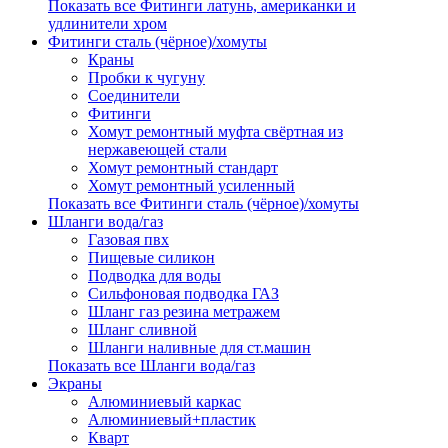
Показать все Фитинги латунь, американки и
удлинители хром
Фитинги сталь (чёрное)/хомуты
Краны
Пробки к чугуну
Соединители
Фитинги
Хомут ремонтный муфта свёртная из
нержавеющей стали
Хомут ремонтный стандарт
Хомут ремонтный усиленный
Показать все Фитинги сталь (чёрное)/хомуты
Шланги вода/газ
Газовая пвх
Пищевые силикон
Подводка для воды
Сильфоновая подводка ГАЗ
Шланг газ резина метражем
Шланг сливной
Шланги наливные для ст.машин
Показать все Шланги вода/газ
Экраны
Алюминиевый каркас
Алюминиевый+пластик
Кварт