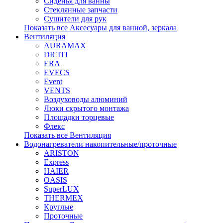
Сиденья для ванны
Стеклянные запчасти
Сушители для рук
Показать все Аксесуары для ванной, зеркала
Вентиляция
AURAMAX
DICITI
ERA
EVECS
Event
VENTS
Воздуховоды алюминий
Люки скрытого монтажа
Площадки торцевые
Флекс
Показать все Вентиляция
Водонагреватели накопительные/проточные
ARISTON
Express
HAIER
OASIS
SuperLUX
THERMEX
Круглые
Проточные