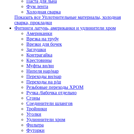
Паста для льна
Фум лента
Холодная сварка
Показать все Уплотнительные материалы, холодная
сварка, прокладки
Фитинги латунь, американки и удлинители хром
Американки
Врезка на трубу
Врезки для бочек
Заглушки
Контрагайка
Крестовины
Муфты вн/вн
Нипеля нар/нар
Переходы вн/нар
Переходы на р/ш
Резьбовые переходы ХРОМ
Ручка /бабочка отдельно
Сгоны
Соединители шлангов
Тройники
Уголки
Удлиннители хром
Фильтра
Футорки