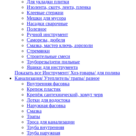
Для укладки плитки
Изолента, скотч, лента, пленка
Клеевые стержни
Мешки для мусора
Насадки сварочные
Полезное
Ручной инструмент
Саморезы, дюбеля
Смазка, мастер ключь, аэрозоли
Стремянки
Строительные смеси
Труборезы/цепи пильные
Ящики для инструмента
Показать все Инструмент/ Хоз-товары/ для полива
Канализация/ Утеплитель/ трапы/ разное
Внутренняя фасовка
Крепеж пластик
Крепёж сантехнический, хомут черв
Лотки для водостока
Наружная фасовка
Смазка
Трапы
Троса для канализации
Труба внутренняя
Труба наружная