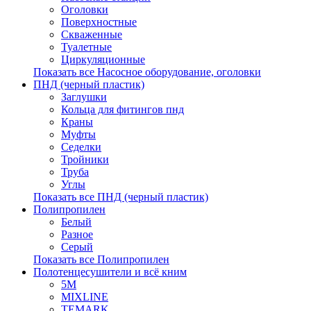
Оголовки
Поверхностные
Скваженные
Туалетные
Циркуляционные
Показать все Насосное оборудование, оголовки
ПНД (черный пластик)
Заглушки
Кольца для фитингов пнд
Краны
Муфты
Седелки
Тройники
Труба
Углы
Показать все ПНД (черный пластик)
Полипропилен
Белый
Разное
Серый
Показать все Полипропилен
Полотенцесушители и всё кним
5М
MIXLINE
TEMARK