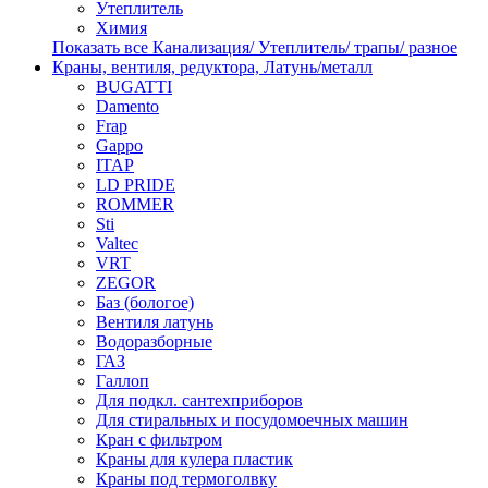
Утеплитель
Химия
Показать все Канализация/ Утеплитель/ трапы/ разное
Краны, вентиля, редуктора, Латунь/металл
BUGATTI
Damento
Frap
Gappo
ITAP
LD PRIDE
ROMMER
Sti
Valtec
VRT
ZEGOR
Баз (бологое)
Вентиля латунь
Водоразборные
ГАЗ
Галлоп
Для подкл. сантехприборов
Для стиральных и посудомоечных машин
Кран с фильтром
Краны для кулера пластик
Краны под термоголвку