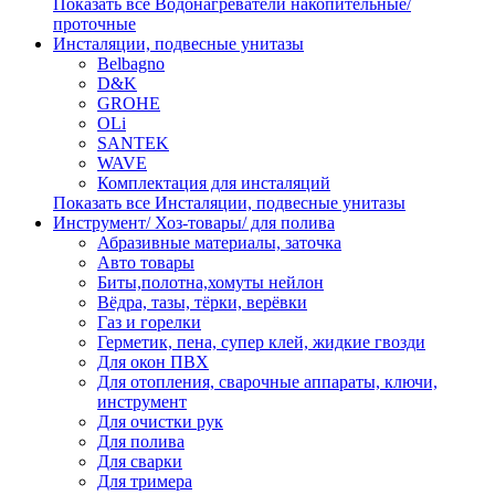
Показать все Водонагреватели накопительные/
проточные
Инсталяции, подвесные унитазы
Belbagno
D&K
GROHE
OLi
SANTEK
WAVE
Комплектация для инсталяций
Показать все Инсталяции, подвесные унитазы
Инструмент/ Хоз-товары/ для полива
Абразивные материалы, заточка
Авто товары
Биты,полотна,хомуты нейлон
Вёдра, тазы, тёрки, верёвки
Газ и горелки
Герметик, пена, супер клей, жидкие гвозди
Для окон ПВХ
Для отопления, сварочные аппараты, ключи,
инструмент
Для очистки рук
Для полива
Для сварки
Для тримера