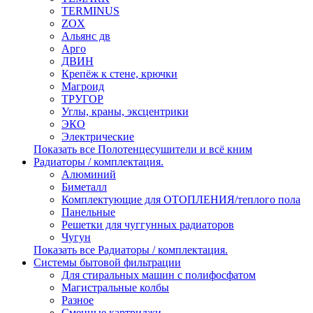
TERMINUS
ZOX
Альянс дв
Арго
ДВИН
Крепёж к стене, крючки
Магроид
ТРУГОР
Углы, краны, эксцентрики
ЭКО
Электрические
Показать все Полотенцесушители и всё кним
Радиаторы / комплектация.
Алюминий
Биметалл
Комплектующие для ОТОПЛЕНИЯ/теплого пола
Панельные
Решетки для чуггунных радиаторов
Чугун
Показать все Радиаторы / комплектация.
Системы бытовой фильтрации
Для стиральных машин с полифосфатом
Магистральные колбы
Разное
Сменные картриджи