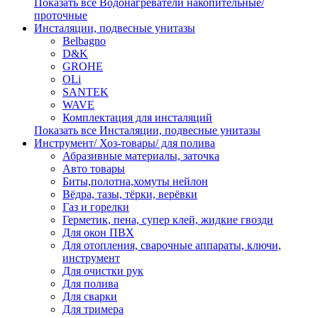
Показать все Водонагреватели накопительные/
проточные
Инсталяции, подвесные унитазы
Belbagno
D&K
GROHE
OLi
SANTEK
WAVE
Комплектация для инсталяций
Показать все Инсталяции, подвесные унитазы
Инструмент/ Хоз-товары/ для полива
Абразивные материалы, заточка
Авто товары
Биты,полотна,хомуты нейлон
Вёдра, тазы, тёрки, верёвки
Газ и горелки
Герметик, пена, супер клей, жидкие гвозди
Для окон ПВХ
Для отопления, сварочные аппараты, ключи,
инструмент
Для очистки рук
Для полива
Для сварки
Для тримера