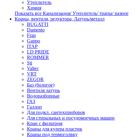
Утеплитель
Химия
Показать все Канализация/ Утеплитель/ трапы/ разное
Краны, вентиля, редуктора, Латунь/металл
BUGATTI
Damento
Frap
Gappo
ITAP
LD PRIDE
ROMMER
Sti
Valtec
VRT
ZEGOR
Баз (бологое)
Вентиля латунь
Водоразборные
ГАЗ
Галлоп
Для подкл. сантехприборов
Для стиральных и посудомоечных машин
Кран с фильтром
Краны для кулера пластик
Краны под термоголвку