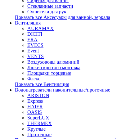
Сиденья для ванны
Стеклянные запчасти
Сушители для рук
Показать все Аксесуары для ванной, зеркала
Вентиляция
AURAMAX
DICITI
ERA
EVECS
Event
VENTS
Воздуховоды алюминий
Люки скрытого монтажа
Площадки торцевые
Флекс
Показать все Вентиляция
Водонагреватели накопительные/проточные
ARISTON
Express
HAIER
OASIS
SuperLUX
THERMEX
Круглые
Проточные