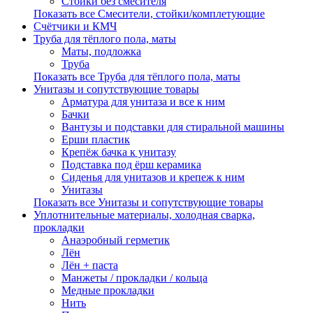
Стойки без смесителя
Показать все Смесители, стойки/комплетующие
Счётчики и КМЧ
Труба для тёплого пола, маты
Маты, подложка
Труба
Показать все Труба для тёплого пола, маты
Унитазы и сопутствующие товары
Арматура для унитаза и все к ним
Бачки
Вантузы и подставки для стиральной машины
Ерши пластик
Крепёж бачка к унитазу
Подставка под ёрш керамика
Сиденья для унитазов и крепеж к ним
Унитазы
Показать все Унитазы и сопутствующие товары
Уплотнительные материалы, холодная сварка,
прокладки
Анаэробный герметик
Лён
Лён + паста
Манжеты / прокладки / кольца
Медные прокладки
Нить