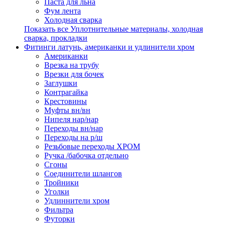
Паста для льна
Фум лента
Холодная сварка
Показать все Уплотнительные материалы, холодная
сварка, прокладки
Фитинги латунь, американки и удлинители хром
Американки
Врезка на трубу
Врезки для бочек
Заглушки
Контрагайка
Крестовины
Муфты вн/вн
Нипеля нар/нар
Переходы вн/нар
Переходы на р/ш
Резьбовые переходы ХРОМ
Ручка /бабочка отдельно
Сгоны
Соединители шлангов
Тройники
Уголки
Удлиннители хром
Фильтра
Футорки