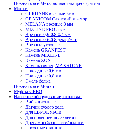
Показать все Металлопластик/пресс фитинг
Мойки
GERHANS врезные 3мм
GRANICOM Саянский мрамор
MELANA врезные 3 мм
MIXLINE PRO 3 мм
Врезные 0,6-0,8-0,4 мм
Врезные 0.6-0,8 декор/мат
Врезные угловые
Камень GRANFEST
Камень MIXLINE
Камень ZOX
Камень глянец MAXSTONE
Накладные 0,6 мм
Накладные 0,8 мм
Эмаль белые
Показать все Мойки
Муфты GEBO
Насосное оборудование, оголовки
Вибрационные
Датчик сухого хода
Для ЕВРОКУБОВ
Для повышения давления
Дренажный/запчасти/шланги
Насосные станции