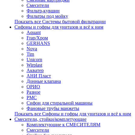
Смесители
Фильтр-кувшин
Фильтры под мойку
Показать все Системы бытовой фильтрации
Сифоны и гофры для унитазов и всё к ним
Aquant
Frap/Хром
GERHANS
Nova
Tim
Unicorn
Wirplast
Акватер
АНИ Пласт
Донные клапана
ОРИО
Разное
РМС
Сифон для стиральной машины
Фановые трубы манжеты
Показать все Сифоны и гофры для унитазов и всё к ним
Смесители, стойки/комплетующие
Комплектующие к СМЕСИТЕЛЯМ
Смесители