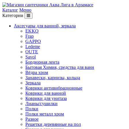
Каталог
Меню
Категории
Аксесуары для ванной, зеркала
EKKO
Frap
GAPPO
Ledeme
OUTE
Savol
Бордюрная лента
Бытовая Химия, средства для ванн
Вёдра хром
Занавески, карнизы, кольца
Зеркала
Коврики антивибрационные
Коврики для ванной
Коврики для унитаза
Лианы/сушилки
Полки
Полки металл хром
Разное
Решетки деревянные на пол