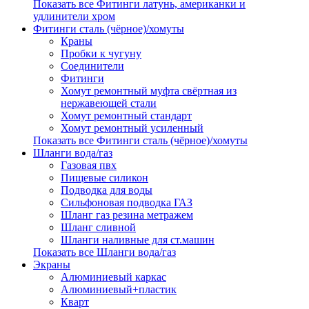
Показать все Фитинги латунь, американки и
удлинители хром
Фитинги сталь (чёрное)/хомуты
Краны
Пробки к чугуну
Соединители
Фитинги
Хомут ремонтный муфта свёртная из
нержавеющей стали
Хомут ремонтный стандарт
Хомут ремонтный усиленный
Показать все Фитинги сталь (чёрное)/хомуты
Шланги вода/газ
Газовая пвх
Пищевые силикон
Подводка для воды
Сильфоновая подводка ГАЗ
Шланг газ резина метражем
Шланг сливной
Шланги наливные для ст.машин
Показать все Шланги вода/газ
Экраны
Алюминиевый каркас
Алюминиевый+пластик
Кварт