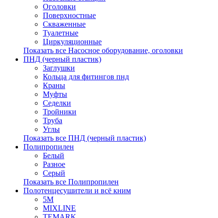
Оголовки
Поверхностные
Скваженные
Туалетные
Циркуляционные
Показать все Насосное оборудование, оголовки
ПНД (черный пластик)
Заглушки
Кольца для фитингов пнд
Краны
Муфты
Седелки
Тройники
Труба
Углы
Показать все ПНД (черный пластик)
Полипропилен
Белый
Разное
Серый
Показать все Полипропилен
Полотенцесушители и всё кним
5М
MIXLINE
TEMARK