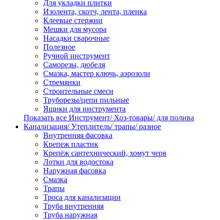
Для укладки плитки
Изолента, скотч, лента, пленка
Клеевые стержни
Мешки для мусора
Насадки сварочные
Полезное
Ручной инструмент
Саморезы, дюбеля
Смазка, мастер ключь, аэрозоли
Стремянки
Строительные смеси
Труборезы/цепи пильные
Ящики для инструмента
Показать все Инструмент/ Хоз-товары/ для полива
Канализация/ Утеплитель/ трапы/ разное
Внутренняя фасовка
Крепеж пластик
Крепёж сантехнический, хомут черв
Лотки для водостока
Наружная фасовка
Смазка
Трапы
Троса для канализации
Труба внутренняя
Труба наружная