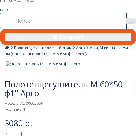
Пн—Вс 9:00—18:00
талог
Товаров 0
Полотенцесушители и всё кним
Арго
М-ки, М-ки с полками,
ПМ
Полотенцесушитель М 60*50 ф1" Арго
Полотенцесушитель М 60*50
ф1" Арго
Модель: AL-00002966
Наличие: 1
3080 р.