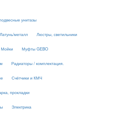
подвесные унитазы
 Латунь/металл
Люстры, светильники
Мойки
Муфты GEBO
им
Радиаторы / комплектация.
ие
Счётчики и КМЧ
рка, прокладки
ны
Электрика