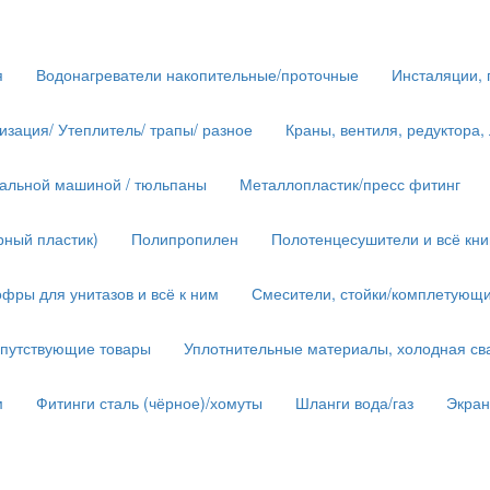
я
Водонагреватели накопительные/проточные
Инсталяции, 
изация/ Утеплитель/ трапы/ разное
Краны, вентиля, редуктора,
иральной машиной / тюльпаны
Металлопластик/пресс фитинг
рный пластик)
Полипропилен
Полотенцесушители и всё кн
фры для унитазов и всё к ним
Смесители, стойки/комплетующ
опутствующие товары
Уплотнительные материалы, холодная сва
м
Фитинги сталь (чёрное)/хомуты
Шланги вода/газ
Экра