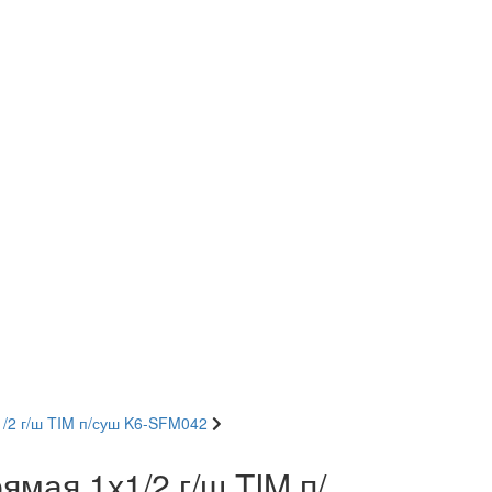
/2 г/ш TIM п/суш K6-SFM042
мая 1х1/2 г/ш TIM п/