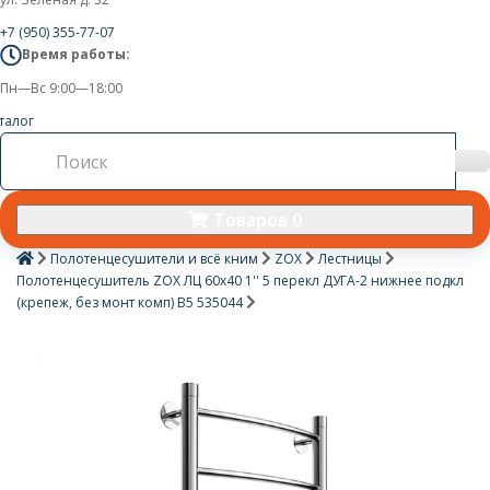
+7 (950) 355-77-07
Время работы:
Пн—Вс 9:00—18:00
талог
Товаров 0
Полотенцесушители и всё кним
ZOX
Лестницы
Полотенцесушитель ZOX ЛЦ 60х40 1'' 5 перекл ДУГА-2 нижнее подкл
(крепеж, без монт комп) B5 535044