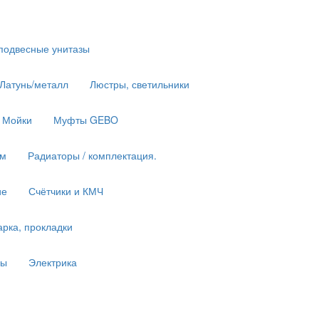
подвесные унитазы
 Латунь/металл
Люстры, светильники
Мойки
Муфты GEBO
им
Радиаторы / комплектация.
ие
Счётчики и КМЧ
рка, прокладки
ны
Электрика