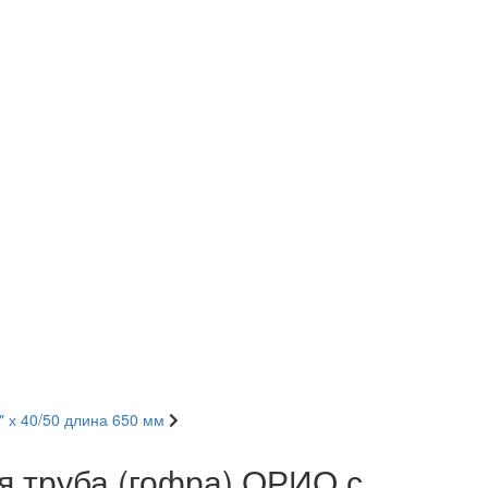
" х 40/50 длина 650 мм
я труба (гофра) ОРИО с