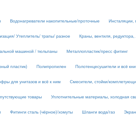
я
Водонагреватели накопительные/проточные
Инсталяции, 
изация/ Утеплитель/ трапы/ разное
Краны, вентиля, редуктора,
иральной машиной / тюльпаны
Металлопластик/пресс фитинг
рный пластик)
Полипропилен
Полотенцесушители и всё кн
фры для унитазов и всё к ним
Смесители, стойки/комплетующ
опутствующие товары
Уплотнительные материалы, холодная сва
м
Фитинги сталь (чёрное)/хомуты
Шланги вода/газ
Экра