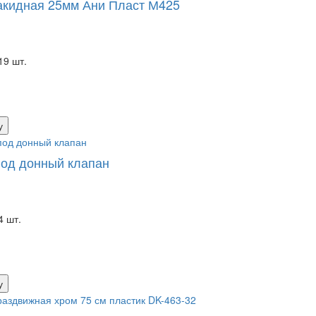
акидная 25мм Ани Пласт М425
19 шт.
у
од донный клапан
4 шт.
у