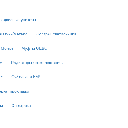
подвесные унитазы
 Латунь/металл
Люстры, светильники
Мойки
Муфты GEBO
им
Радиаторы / комплектация.
ие
Счётчики и КМЧ
рка, прокладки
ны
Электрика