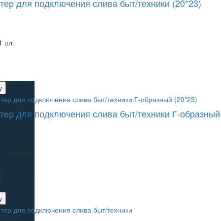
тер для подключения слива быт/техники (20*23)
1 шт.
у
тер для подключения слива быт/техники Г-образный 
 1-5 дней
у