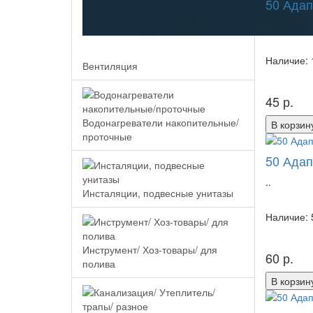
50 Адап
..
Наличие: 
Вентиляция
45 р.
Водонагреватели накопительные/
В корзин
проточные
50 Адап
..
Инсталяции, подвесные унитазы
Наличие: 
Инструмент/ Хоз-товары/ для
60 р.
полива
В корзин