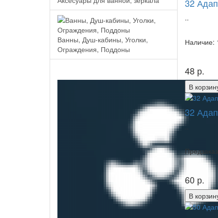
Аксесуары для ванной, зеркала
32 Адап
..
Ванны, Душ-кабины, Уголки,
Наличие: 
Ограждения, Поддоны
48 р.
В корзин
32 Адап
..
Предзаказ
60 р.
В корзин