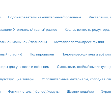
я
Водонагреватели накопительные/проточные
Инсталяции, 
изация/ Утеплитель/ трапы/ разное
Краны, вентиля, редуктора,
иральной машиной / тюльпаны
Металлопластик/пресс фитинг
рный пластик)
Полипропилен
Полотенцесушители и всё кн
фры для унитазов и всё к ним
Смесители, стойки/комплетующ
опутствующие товары
Уплотнительные материалы, холодная сва
м
Фитинги сталь (чёрное)/хомуты
Шланги вода/газ
Экра