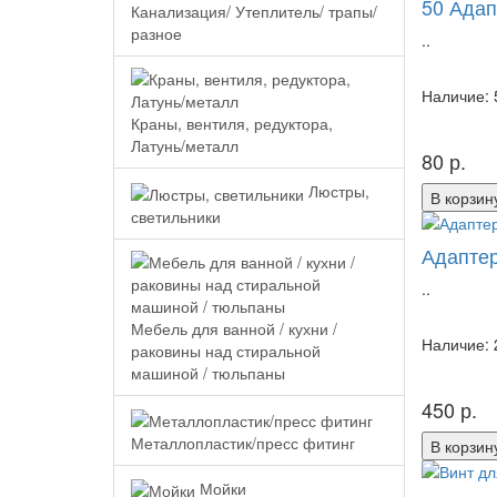
50 Адап
Канализация/ Утеплитель/ трапы/
разное
..
Наличие: 
Краны, вентиля, редуктора,
Латунь/металл
80 р.
Люстры,
В корзин
светильники
Адаптер
..
Мебель для ванной / кухни /
Наличие: 
раковины над стиральной
машиной / тюльпаны
450 р.
Металлопластик/пресс фитинг
В корзин
Мойки