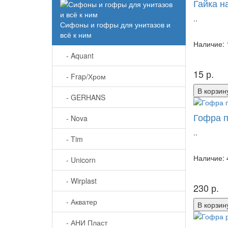
Гайка н
..
Сифоны и гофры для унитазов и
всё к ним
Наличие: 
- Aquant
15 р.
- Frap/Хром
В корзин
- GERHANS
Гофра п
- Nova
..
- Tim
Наличие: 
- Unicorn
- Wirplast
230 р.
- Акватер
В корзин
- АНИ Пласт