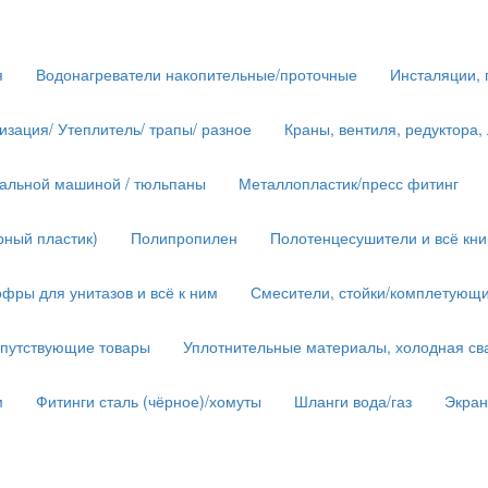
я
Водонагреватели накопительные/проточные
Инсталяции, 
изация/ Утеплитель/ трапы/ разное
Краны, вентиля, редуктора,
иральной машиной / тюльпаны
Металлопластик/пресс фитинг
рный пластик)
Полипропилен
Полотенцесушители и всё кн
фры для унитазов и всё к ним
Смесители, стойки/комплетующ
опутствующие товары
Уплотнительные материалы, холодная сва
м
Фитинги сталь (чёрное)/хомуты
Шланги вода/газ
Экра