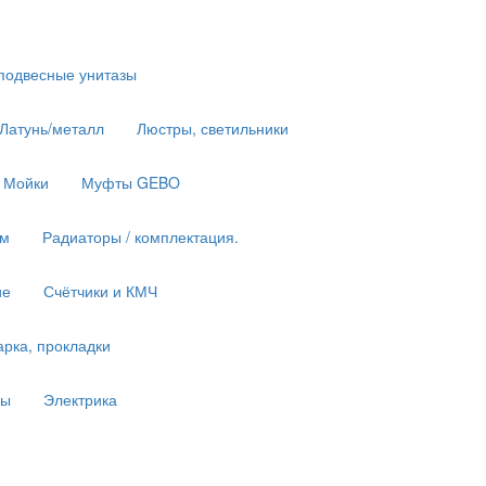
подвесные унитазы
 Латунь/металл
Люстры, светильники
Мойки
Муфты GEBO
им
Радиаторы / комплектация.
ие
Счётчики и КМЧ
рка, прокладки
ны
Электрика