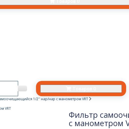
Товаров 0
Товаров 0
амоочищающийся 1/2'' нар/нар с манометром VRT
Фильтр самооч
с манометром 