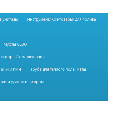
е унитазы
Инструмент/ Хоз-товары/ для полива
Муфты GEBO
диаторы / комплектация.
чики и КМЧ
Труба для тёплого пола, маты
нки и удлинители хром