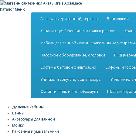
Каталог
Меню
Аксесуары для ванной, зеркала
Вентиляция
Канализация/ Утеплитель/ трапы/ разное
Краны
Мебель для ванной / кухни / раковины над стирал
Насосное оборудование, оголовки
ПНД (черны
Системы бытовой фильтрации
Сифоны и гофры 
Унитазы и сопутствующие товары
Уплотнительн
Фитинги сталь (чёрное)/хомуты
Шланги вода/га
Душевые кабины
Ванны
Аксессуары для ванной
Мойки
Раковины и умывальники