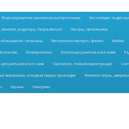
Водонагреватели накопительные/проточные
Инсталяции, подвесны
, вентиля, редуктора, Латунь/металл
Люстры, светильники
ьной машиной / тюльпаны
Металлопластик/пресс фитинг
Мойки
й пластик)
Полипропилен
Полотенцесушители и всё кним
Ра
для унитазов и всё к ним
Смесители, стойки/комплетующие
Счёт
ые материалы, холодная сварка, прокладки
Фитинги латунь, америка
з
Экраны
Электрика