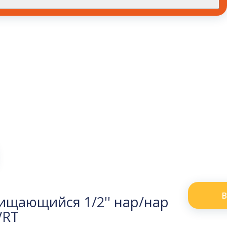
В
ищающийся 1/2'' нар/нар
VRT