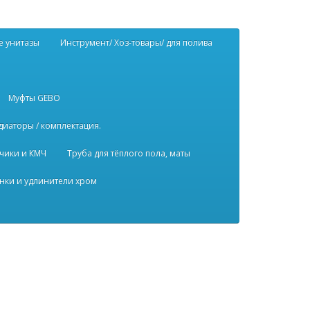
е унитазы
Инструмент/ Хоз-товары/ для полива
Муфты GEBO
диаторы / комплектация.
чики и КМЧ
Труба для тёплого пола, маты
нки и удлинители хром