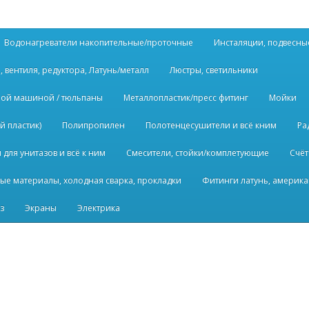
Водонагреватели накопительные/проточные
Инсталяции, подвесны
, вентиля, редуктора, Латунь/металл
Люстры, светильники
ьной машиной / тюльпаны
Металлопластик/пресс фитинг
Мойки
й пластик)
Полипропилен
Полотенцесушители и всё кним
Ра
для унитазов и всё к ним
Смесители, стойки/комплетующие
Счёт
ые материалы, холодная сварка, прокладки
Фитинги латунь, америка
з
Экраны
Электрика