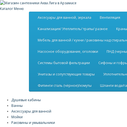
Каталог
Меню
Аксесуары для ванной, зеркала
Вентиляция
Канализация/ Утеплитель/ трапы/ разное
Краны
Мебель для ванной / кухни / раковины над стирал
Насосное оборудование, оголовки
ПНД (черны
Системы бытовой фильтрации
Сифоны и гофры 
Унитазы и сопутствующие товары
Уплотнительн
Фитинги сталь (чёрное)/хомуты
Шланги вода/га
Душевые кабины
Ванны
Аксессуары для ванной
Мойки
Раковины и умывальники