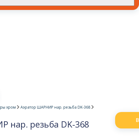
оры хром
Аэратор ШАРНИР нар. резьба DK-368
В
Р нар. резьба DK-368