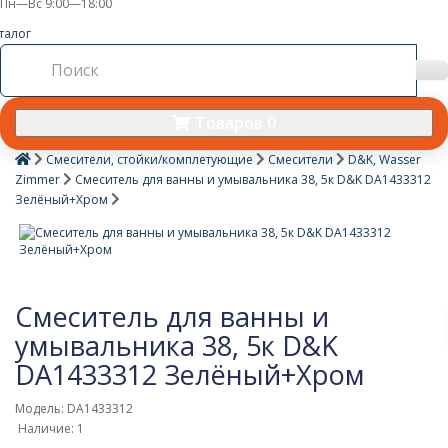
Пн—Вс 9:00—18:00
талог
Товаров 0
Смесители, стойки/комплетующие
Смесители
D&K, Wasser
Zimmer
Смеситель для ванны и умывальника 38, 5к D&K DA1433312
Зелёный+Хром
Смеситель для ванны и
умывальника 38, 5к D&K
DA1433312 Зелёный+Хром
Модель: DA1433312
Наличие: 1