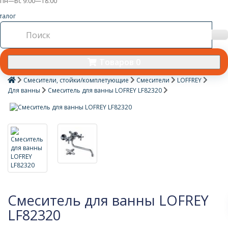
Пн—Вс 9:00—18:00
талог
Товаров 0
Смесители, стойки/комплетующие
Смесители
LOFFREY
Для ванны
Смеситель для ванны LOFREY LF82320
Смеситель для ванны LOFREY
LF82320