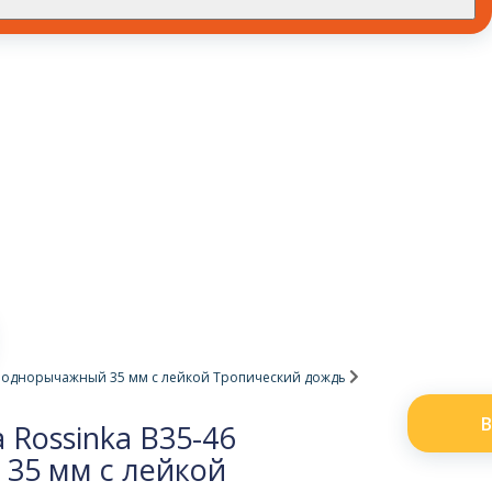
46 однорычажный 35 мм с лейкой Тропический дождь
В
 Rossinka B35-46
35 мм с лейкой