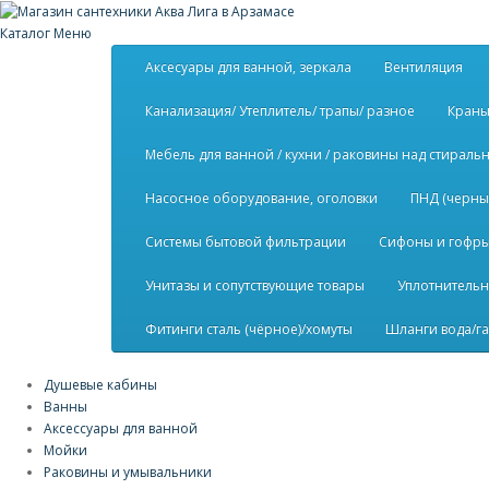
Каталог
Меню
Аксесуары для ванной, зеркала
Вентиляция
Канализация/ Утеплитель/ трапы/ разное
Краны
Мебель для ванной / кухни / раковины над стирал
Насосное оборудование, оголовки
ПНД (черны
Системы бытовой фильтрации
Сифоны и гофры 
Унитазы и сопутствующие товары
Уплотнительн
Фитинги сталь (чёрное)/хомуты
Шланги вода/га
Душевые кабины
Ванны
Аксессуары для ванной
Мойки
Раковины и умывальники