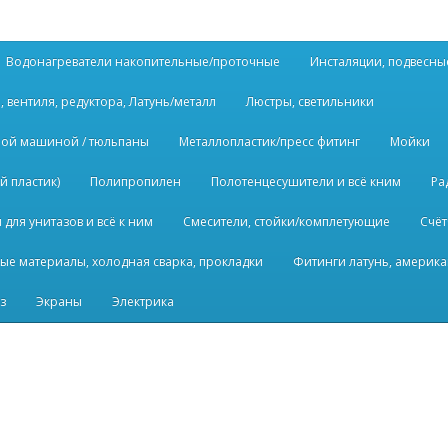
Водонагреватели накопительные/проточные
Инсталяции, подвесны
, вентиля, редуктора, Латунь/металл
Люстры, светильники
ьной машиной / тюльпаны
Металлопластик/пресс фитинг
Мойки
й пластик)
Полипропилен
Полотенцесушители и всё кним
Ра
для унитазов и всё к ним
Смесители, стойки/комплетующие
Счёт
ые материалы, холодная сварка, прокладки
Фитинги латунь, америка
з
Экраны
Электрика