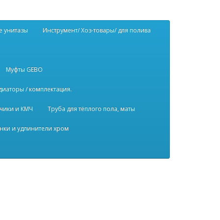
е унитазы
Инструмент/ Хоз-товары/ для полива
Муфты GEBO
диаторы / комплектация.
чики и КМЧ
Труба для тёплого пола, маты
нки и удлинители хром