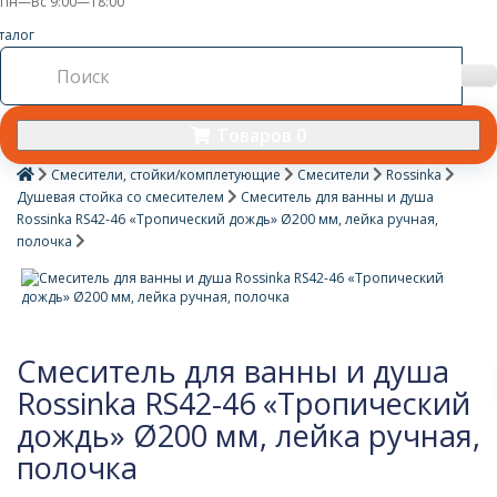
Пн—Вс 9:00—18:00
талог
Товаров 0
Смесители, стойки/комплетующие
Смесители
Rossinka
Душевая стойка со смесителем
Смеситель для ванны и душа
Rossinka RS42-46 «Тропический дождь» Ø200 мм, лейка ручная,
полочка
Смеситель для ванны и душа
Rossinka RS42-46 «Тропический
дождь» Ø200 мм, лейка ручная,
полочка