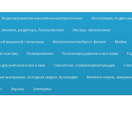
Водонагреватели накопительные/проточные
Инсталяции, подвесны
, вентиля, редуктора, Латунь/металл
Люстры, светильники
ьной машиной / тюльпаны
Металлопластик/пресс фитинг
Мойки
й пластик)
Полипропилен
Полотенцесушители и всё кним
Ра
для унитазов и всё к ним
Смесители, стойки/комплетующие
Счёт
ые материалы, холодная сварка, прокладки
Фитинги латунь, америка
з
Экраны
Электрика