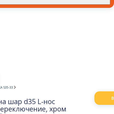
A S35-33
В
а шар d35 L-нос
переключение, хром