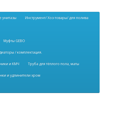
е унитазы
Инструмент/ Хоз-товары/ для полива
Муфты GEBO
диаторы / комплектация.
чики и КМЧ
Труба для тёплого пола, маты
нки и удлинители хром