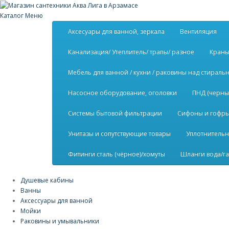
Каталог
Меню
Аксесуары для ванной, зеркала
Вентиляция
Канализация/ Утеплитель/ трапы/ разное
Краны
Мебель для ванной / кухни / раковины над стирал
Насосное оборудование, оголовки
ПНД (черны
Системы бытовой фильтрации
Сифоны и гофры 
Унитазы и сопутствующие товары
Уплотнительн
Фитинги сталь (чёрное)/хомуты
Шланги вода/га
Душевые кабины
Ванны
Аксессуары для ванной
Мойки
Раковины и умывальники