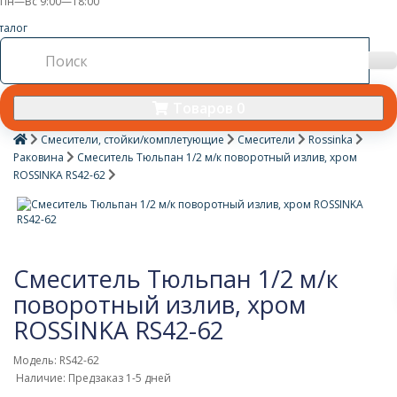
Пн—Вс 9:00—18:00
талог
Товаров 0
Смесители, стойки/комплетующие
Смесители
Rossinka
Раковина
Смеситель Тюльпан 1/2 м/к поворотный излив, хром
ROSSINKA RS42-62
Смеситель Тюльпан 1/2 м/к
поворотный излив, хром
ROSSINKA RS42-62
Модель: RS42-62
Наличие: Предзаказ 1-5 дней