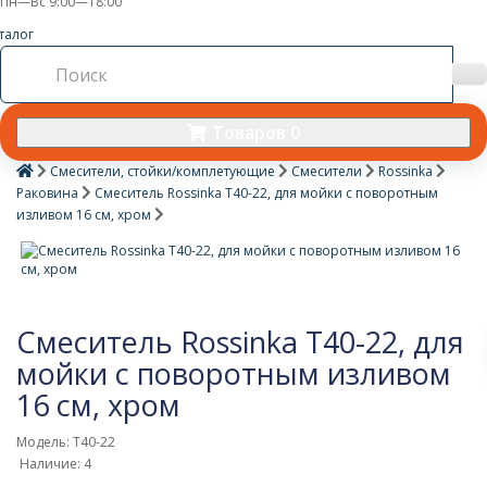
Пн—Вс 9:00—18:00
талог
Товаров 0
Смесители, стойки/комплетующие
Смесители
Rossinka
Раковина
Смеситель Rossinka T40-22, для мойки с поворотным
изливом 16 см, хром
Смеситель Rossinka T40-22, для
мойки с поворотным изливом
16 см, хром
Модель: T40-22
Наличие: 4