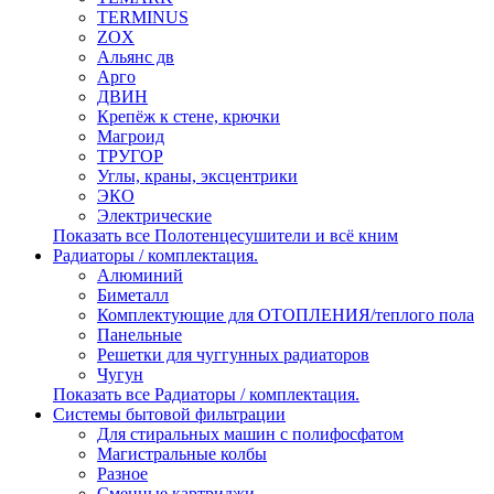
TERMINUS
ZOX
Альянс дв
Арго
ДВИН
Крепёж к стене, крючки
Магроид
ТРУГОР
Углы, краны, эксцентрики
ЭКО
Электрические
Показать все Полотенцесушители и всё кним
Радиаторы / комплектация.
Алюминий
Биметалл
Комплектующие для ОТОПЛЕНИЯ/теплого пола
Панельные
Решетки для чуггунных радиаторов
Чугун
Показать все Радиаторы / комплектация.
Системы бытовой фильтрации
Для стиральных машин с полифосфатом
Магистральные колбы
Разное
Сменные картриджи