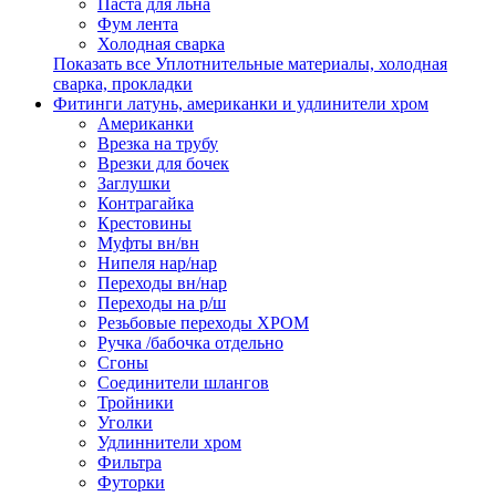
Паста для льна
Фум лента
Холодная сварка
Показать все Уплотнительные материалы, холодная
сварка, прокладки
Фитинги латунь, американки и удлинители хром
Американки
Врезка на трубу
Врезки для бочек
Заглушки
Контрагайка
Крестовины
Муфты вн/вн
Нипеля нар/нар
Переходы вн/нар
Переходы на р/ш
Резьбовые переходы ХРОМ
Ручка /бабочка отдельно
Сгоны
Соединители шлангов
Тройники
Уголки
Удлиннители хром
Фильтра
Футорки