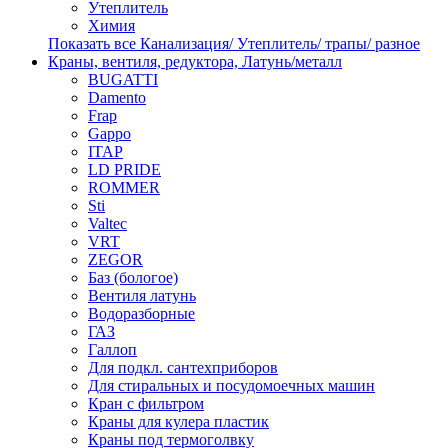
Утеплитель
Химия
Показать все Канализация/ Утеплитель/ трапы/ разное
Краны, вентиля, редуктора, Латунь/металл
BUGATTI
Damento
Frap
Gappo
ITAP
LD PRIDE
ROMMER
Sti
Valtec
VRT
ZEGOR
Баз (бологое)
Вентиля латунь
Водоразборные
ГАЗ
Галлоп
Для подкл. сантехприборов
Для стиральных и посудомоечных машин
Кран с фильтром
Краны для кулера пластик
Краны под термоголвку