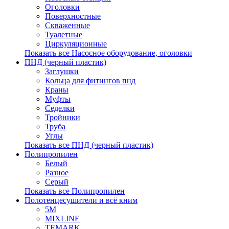
Оголовки
Поверхностные
Скваженные
Туалетные
Циркуляционные
Показать все Насосное оборудование, оголовки
ПНД (черный пластик)
Заглушки
Кольца для фитингов пнд
Краны
Муфты
Седелки
Тройники
Труба
Углы
Показать все ПНД (черный пластик)
Полипропилен
Белый
Разное
Серый
Показать все Полипропилен
Полотенцесушители и всё кним
5М
MIXLINE
TEMARK