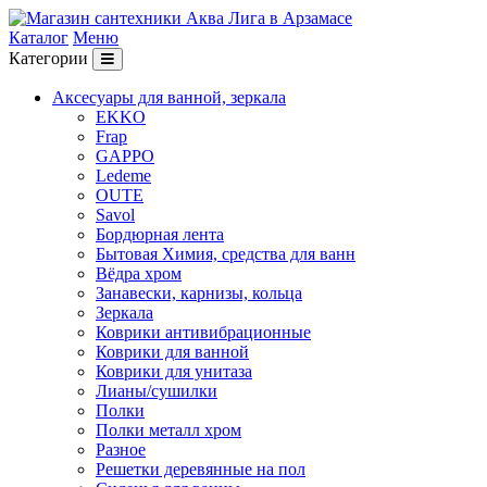
Каталог
Меню
Категории
Аксесуары для ванной, зеркала
EKKO
Frap
GAPPO
Ledeme
OUTE
Savol
Бордюрная лента
Бытовая Химия, средства для ванн
Вёдра хром
Занавески, карнизы, кольца
Зеркала
Коврики антивибрационные
Коврики для ванной
Коврики для унитаза
Лианы/сушилки
Полки
Полки металл хром
Разное
Решетки деревянные на пол