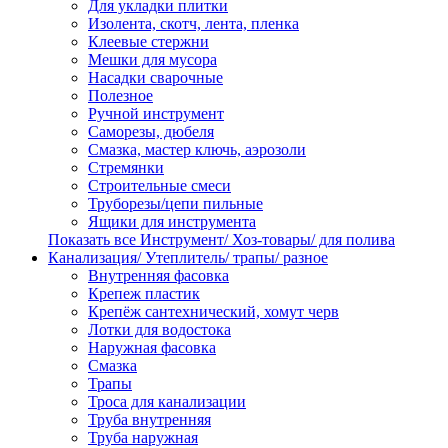
Для укладки плитки
Изолента, скотч, лента, пленка
Клеевые стержни
Мешки для мусора
Насадки сварочные
Полезное
Ручной инструмент
Саморезы, дюбеля
Смазка, мастер ключь, аэрозоли
Стремянки
Строительные смеси
Труборезы/цепи пильные
Ящики для инструмента
Показать все Инструмент/ Хоз-товары/ для полива
Канализация/ Утеплитель/ трапы/ разное
Внутренняя фасовка
Крепеж пластик
Крепёж сантехнический, хомут черв
Лотки для водостока
Наружная фасовка
Смазка
Трапы
Троса для канализации
Труба внутренняя
Труба наружная