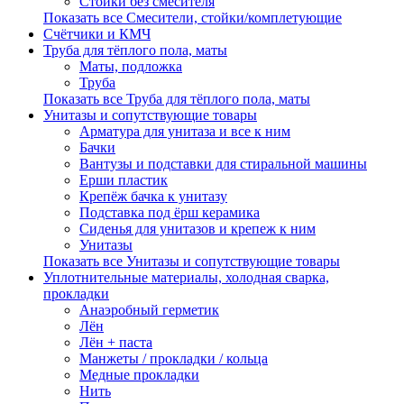
Стойки без смесителя
Показать все Смесители, стойки/комплетующие
Счётчики и КМЧ
Труба для тёплого пола, маты
Маты, подложка
Труба
Показать все Труба для тёплого пола, маты
Унитазы и сопутствующие товары
Арматура для унитаза и все к ним
Бачки
Вантузы и подставки для стиральной машины
Ерши пластик
Крепёж бачка к унитазу
Подставка под ёрш керамика
Сиденья для унитазов и крепеж к ним
Унитазы
Показать все Унитазы и сопутствующие товары
Уплотнительные материалы, холодная сварка,
прокладки
Анаэробный герметик
Лён
Лён + паста
Манжеты / прокладки / кольца
Медные прокладки
Нить