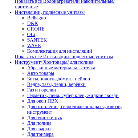
Показать все Водонагреватели накопительные/
проточные
Инсталяции, подвесные унитазы
Belbagno
D&K
GROHE
OLi
SANTEK
WAVE
Комплектация для инсталяций
Показать все Инсталяции, подвесные унитазы
Инструмент/ Хоз-товары/ для полива
Абразивные материалы, заточка
Авто товары
Биты,полотна,хомуты нейлон
Вёдра, тазы, тёрки, верёвки
Газ и горелки
Герметик, пена, супер клей, жидкие гвозди
Для окон ПВХ
Для отопления, сварочные аппараты, ключи,
инструмент
Для очистки рук
Для полива
Для сварки
Для тримера