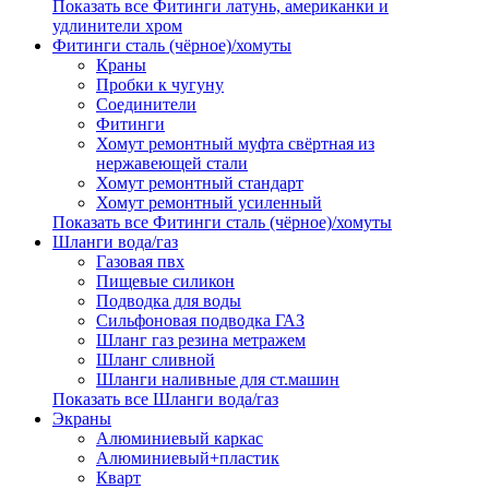
Показать все Фитинги латунь, американки и
удлинители хром
Фитинги сталь (чёрное)/хомуты
Краны
Пробки к чугуну
Соединители
Фитинги
Хомут ремонтный муфта свёртная из
нержавеющей стали
Хомут ремонтный стандарт
Хомут ремонтный усиленный
Показать все Фитинги сталь (чёрное)/хомуты
Шланги вода/газ
Газовая пвх
Пищевые силикон
Подводка для воды
Сильфоновая подводка ГАЗ
Шланг газ резина метражем
Шланг сливной
Шланги наливные для ст.машин
Показать все Шланги вода/газ
Экраны
Алюминиевый каркас
Алюминиевый+пластик
Кварт