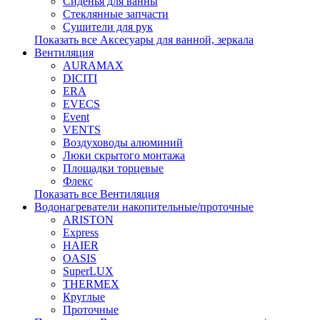
Сиденья для ванны
Стеклянные запчасти
Сушители для рук
Показать все Аксесуары для ванной, зеркала
Вентиляция
AURAMAX
DICITI
ERA
EVECS
Event
VENTS
Воздуховоды алюминий
Люки скрытого монтажа
Площадки торцевые
Флекс
Показать все Вентиляция
Водонагреватели накопительные/проточные
ARISTON
Express
HAIER
OASIS
SuperLUX
THERMEX
Круглые
Проточные