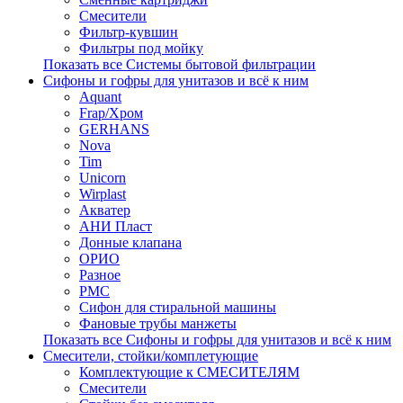
Смесители
Фильтр-кувшин
Фильтры под мойку
Показать все Системы бытовой фильтрации
Сифоны и гофры для унитазов и всё к ним
Aquant
Frap/Хром
GERHANS
Nova
Tim
Unicorn
Wirplast
Акватер
АНИ Пласт
Донные клапана
ОРИО
Разное
РМС
Сифон для стиральной машины
Фановые трубы манжеты
Показать все Сифоны и гофры для унитазов и всё к ним
Смесители, стойки/комплетующие
Комплектующие к СМЕСИТЕЛЯМ
Смесители