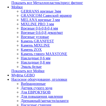
Показать все Металлопластик/пресс фитинг
Мойки
GERHANS врезные 3мм
GRANICOM Саянский мрамор
MELANA врезные 3 мм
MIXLINE PRO 3 мм
Врезные 0,6-0,8-0,4 мм
Врезные 0.6-0,8 декор/мат
Врезные угловые
Камень GRANFEST
Камень MIXLINE
Камень ZOX
Камень глянец MAXSTONE
Накладные 0,6 мм
Накладные 0,8 мм
Эмаль белые
Показать все Мойки
Муфты GEBO
Насосное оборудование, оголовки
Вибрационные
Датчик сухого хода
Для ЕВРОКУБОВ
Для повышения давления
Дренажный/запчасти/шланги
Насосные станции