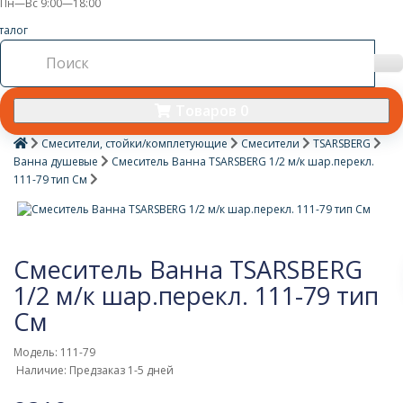
Пн—Вс 9:00—18:00
талог
Товаров 0
Смесители, стойки/комплетующие
Смесители
TSARSBERG
Ванна душевые
Смеситель Ванна TSARSBERG 1/2 м/к шар.перекл.
111-79 тип См
Смеситель Ванна TSARSBERG
1/2 м/к шар.перекл. 111-79 тип
См
Модель: 111-79
Наличие: Предзаказ 1-5 дней