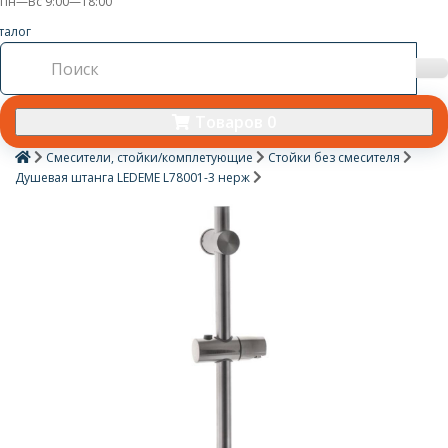
Пн—Вс 9:00—18:00
талог
Товаров 0
Смесители, стойки/комплетующие
Стойки без смесителя
Душевая штанга LEDEME L78001-3 нерж