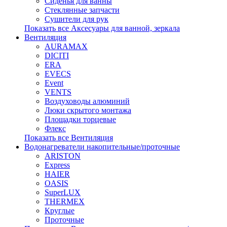
Сиденья для ванны
Стеклянные запчасти
Сушители для рук
Показать все Аксесуары для ванной, зеркала
Вентиляция
AURAMAX
DICITI
ERA
EVECS
Event
VENTS
Воздуховоды алюминий
Люки скрытого монтажа
Площадки торцевые
Флекс
Показать все Вентиляция
Водонагреватели накопительные/проточные
ARISTON
Express
HAIER
OASIS
SuperLUX
THERMEX
Круглые
Проточные