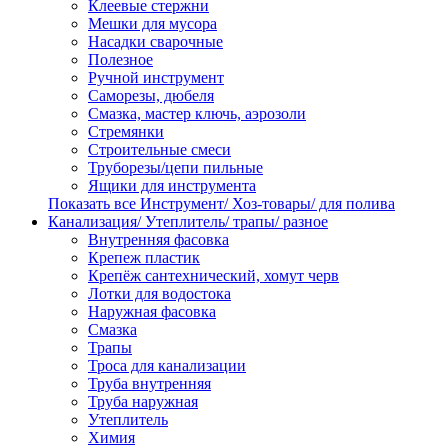
Клеевые стержни
Мешки для мусора
Насадки сварочные
Полезное
Ручной инструмент
Саморезы, дюбеля
Смазка, мастер ключь, аэрозоли
Стремянки
Строительные смеси
Труборезы/цепи пильные
Ящики для инструмента
Показать все Инструмент/ Хоз-товары/ для полива
Канализация/ Утеплитель/ трапы/ разное
Внутренняя фасовка
Крепеж пластик
Крепёж сантехнический, хомут черв
Лотки для водостока
Наружная фасовка
Смазка
Трапы
Троса для канализации
Труба внутренняя
Труба наружная
Утеплитель
Химия