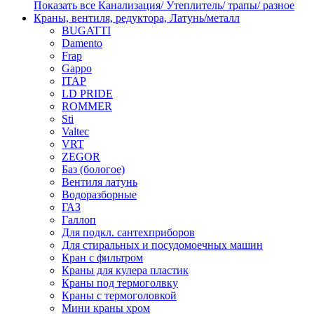
Показать все Канализация/ Утеплитель/ трапы/ разное
Краны, вентиля, редуктора, Латунь/металл
BUGATTI
Damento
Frap
Gappo
ITAP
LD PRIDE
ROMMER
Sti
Valtec
VRT
ZEGOR
Баз (бологое)
Вентиля латунь
Водоразборные
ГАЗ
Галлоп
Для подкл. сантехприборов
Для стиральных и посудомоечных машин
Кран с фильтром
Краны для кулера пластик
Краны под термоголвку
Краны с термоголовкой
Мини краны хром