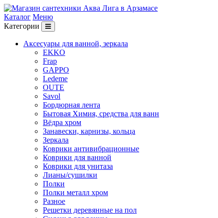
Каталог
Меню
Категории
Аксесуары для ванной, зеркала
EKKO
Frap
GAPPO
Ledeme
OUTE
Savol
Бордюрная лента
Бытовая Химия, средства для ванн
Вёдра хром
Занавески, карнизы, кольца
Зеркала
Коврики антивибрационные
Коврики для ванной
Коврики для унитаза
Лианы/сушилки
Полки
Полки металл хром
Разное
Решетки деревянные на пол