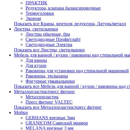
ПРАКТИК
Редуктора, клапана балансировочные
Термоголовки
Эконом
Показать все Краны, вентиля, редуктора, Латунь/металл
Люстры, светильники
Люстры обычные, бра
Светодиодные Профитлайт
Светодиодные Электра
Показать все Люстры, светильники
Мебель для ванной / кухни / раковины над стиральной м
Для ванны
Для кухни
Раковины для установки над стиральной машинкой
Раковины, тюльпаны
Фигурные умывальники
Показать все Мебель для ванной / кухни / раковины над
Металлопластик/пресс фитинг
Металлопластик
Пресс фитинг VALTEС
Показать все Металлопластик/пресс фитинг
Мойки
GERHANS врезные 3мм
GRANICOM Саянский мрамор
MELANA врезные 3 мм