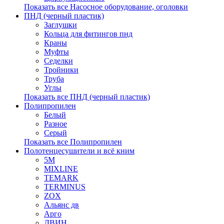
Показать все Насосное оборудование, оголовки
ПНД (черный пластик)
Заглушки
Кольца для фитингов пнд
Краны
Муфты
Седелки
Тройники
Труба
Углы
Показать все ПНД (черный пластик)
Полипропилен
Белый
Разное
Серый
Показать все Полипропилен
Полотенцесушители и всё кним
5М
MIXLINE
TEMARK
TERMINUS
ZOX
Альянс дв
Арго
ДВИН