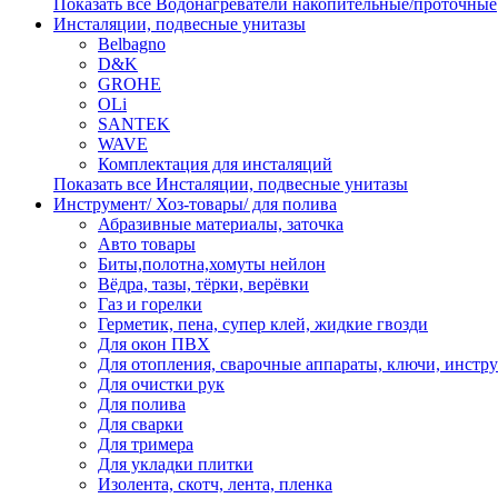
Показать все Водонагреватели накопительные/проточные
Инсталяции, подвесные унитазы
Belbagno
D&K
GROHE
OLi
SANTEK
WAVE
Комплектация для инсталяций
Показать все Инсталяции, подвесные унитазы
Инструмент/ Хоз-товары/ для полива
Абразивные материалы, заточка
Авто товары
Биты,полотна,хомуты нейлон
Вёдра, тазы, тёрки, верёвки
Газ и горелки
Герметик, пена, супер клей, жидкие гвозди
Для окон ПВХ
Для отопления, сварочные аппараты, ключи, инстр
Для очистки рук
Для полива
Для сварки
Для тримера
Для укладки плитки
Изолента, скотч, лента, пленка