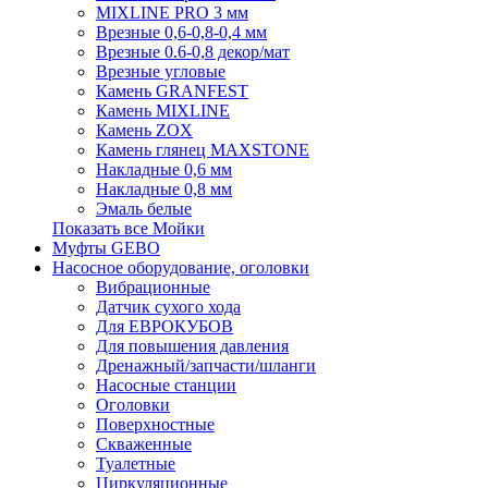
MIXLINE PRO 3 мм
Врезные 0,6-0,8-0,4 мм
Врезные 0.6-0,8 декор/мат
Врезные угловые
Камень GRANFEST
Камень MIXLINE
Камень ZOX
Камень глянец MAXSTONE
Накладные 0,6 мм
Накладные 0,8 мм
Эмаль белые
Показать все Мойки
Муфты GEBO
Насосное оборудование, оголовки
Вибрационные
Датчик сухого хода
Для ЕВРОКУБОВ
Для повышения давления
Дренажный/запчасти/шланги
Насосные станции
Оголовки
Поверхностные
Скваженные
Туалетные
Циркуляционные