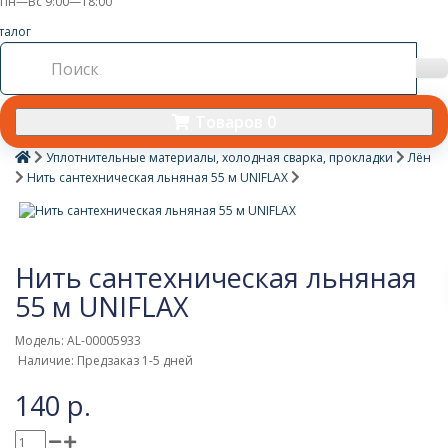
Пн—Вс 9:00—18:00
талог
Товаров 0
Уплотнительные материалы, холодная сварка, прокладки
Лён
Нить сантехническая льняная 55 м UNIFLAX
Нить сантехническая льняная
55 м UNIFLAX
Модель: AL-00005933
Наличие: Предзаказ 1-5 дней
140 р.