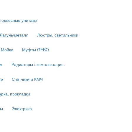
подвесные унитазы
 Латунь/металл
Люстры, светильники
Мойки
Муфты GEBO
им
Радиаторы / комплектация.
ие
Счётчики и КМЧ
рка, прокладки
ны
Электрика