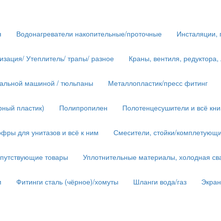
я
Водонагреватели накопительные/проточные
Инсталяции, 
изация/ Утеплитель/ трапы/ разное
Краны, вентиля, редуктора,
иральной машиной / тюльпаны
Металлопластик/пресс фитинг
рный пластик)
Полипропилен
Полотенцесушители и всё кн
фры для унитазов и всё к ним
Смесители, стойки/комплетующ
опутствующие товары
Уплотнительные материалы, холодная сва
м
Фитинги сталь (чёрное)/хомуты
Шланги вода/газ
Экра