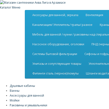
Каталог
Меню
Аксесуары для ванной, зеркала
Вентиляция
Канализация/ Утеплитель/ трапы/ разное
Краны
Мебель для ванной / кухни / раковины над стирал
Насосное оборудование, оголовки
ПНД (черны
Системы бытовой фильтрации
Сифоны и гофры 
Унитазы и сопутствующие товары
Уплотнительн
Фитинги сталь (чёрное)/хомуты
Шланги вода/га
Душевые кабины
Ванны
Аксессуары для ванной
Мойки
Раковины и умывальники