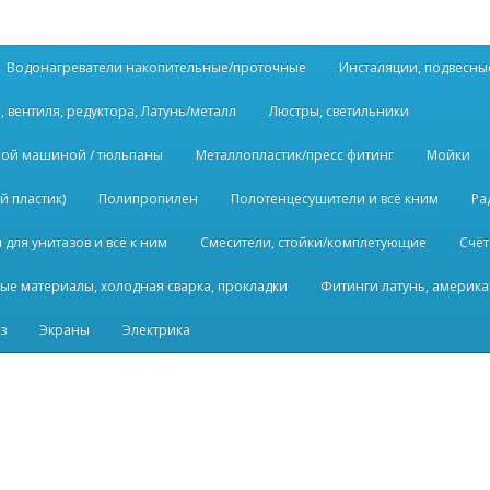
Водонагреватели накопительные/проточные
Инсталяции, подвесны
, вентиля, редуктора, Латунь/металл
Люстры, светильники
ьной машиной / тюльпаны
Металлопластик/пресс фитинг
Мойки
й пластик)
Полипропилен
Полотенцесушители и всё кним
Ра
для унитазов и всё к ним
Смесители, стойки/комплетующие
Счёт
ые материалы, холодная сварка, прокладки
Фитинги латунь, америка
з
Экраны
Электрика