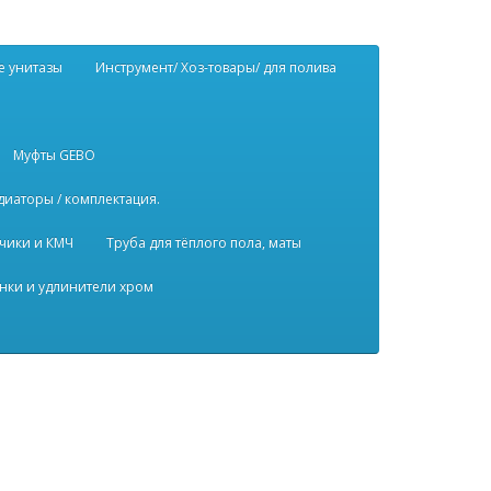
е унитазы
Инструмент/ Хоз-товары/ для полива
Муфты GEBO
диаторы / комплектация.
чики и КМЧ
Труба для тёплого пола, маты
нки и удлинители хром