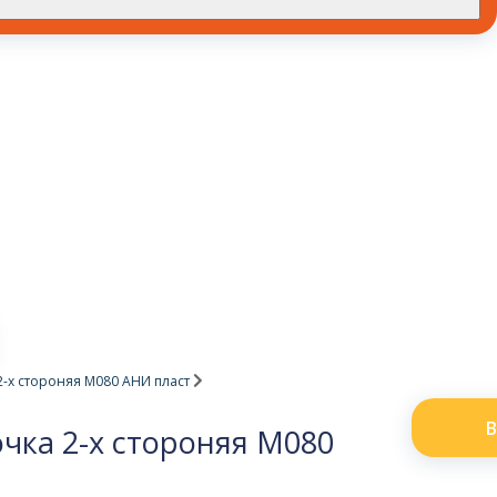
-х стороняя М080 АНИ пласт
В
чка 2-х стороняя М080