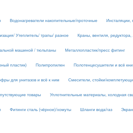
я
Водонагреватели накопительные/проточные
Инсталяции, 
изация/ Утеплитель/ трапы/ разное
Краны, вентиля, редуктора,
иральной машиной / тюльпаны
Металлопластик/пресс фитинг
рный пластик)
Полипропилен
Полотенцесушители и всё кн
фры для унитазов и всё к ним
Смесители, стойки/комплетующ
опутствующие товары
Уплотнительные материалы, холодная сва
м
Фитинги сталь (чёрное)/хомуты
Шланги вода/газ
Экра