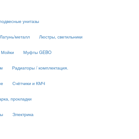
подвесные унитазы
 Латунь/металл
Люстры, светильники
Мойки
Муфты GEBO
им
Радиаторы / комплектация.
ие
Счётчики и КМЧ
рка, прокладки
ны
Электрика