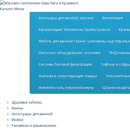
Каталог
Меню
Аксесуары для ванной, зеркала
Вентиляция
Канализация/ Утеплитель/ трапы/ разное
Краны
Мебель для ванной / кухни / раковины над стирал
Насосное оборудование, оголовки
ПНД (черны
Системы бытовой фильтрации
Сифоны и гофры 
Унитазы и сопутствующие товары
Уплотнительн
Фитинги сталь (чёрное)/хомуты
Шланги вода/га
Душевые кабины
Ванны
Аксессуары для ванной
Мойки
Раковины и умывальники