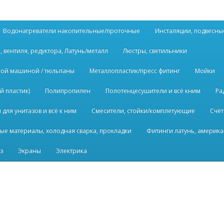
Водонагреватели накопительные/проточные
Инсталяции, подвесны
, вентиля, редуктора, Латунь/металл
Люстры, светильники
ьной машиной / тюльпаны
Металлопластик/пресс фитинг
Мойки
й пластик)
Полипропилен
Полотенцесушители и всё кним
Ра
для унитазов и всё к ним
Смесители, стойки/комплетующие
Счёт
ые материалы, холодная сварка, прокладки
Фитинги латунь, америка
з
Экраны
Электрика