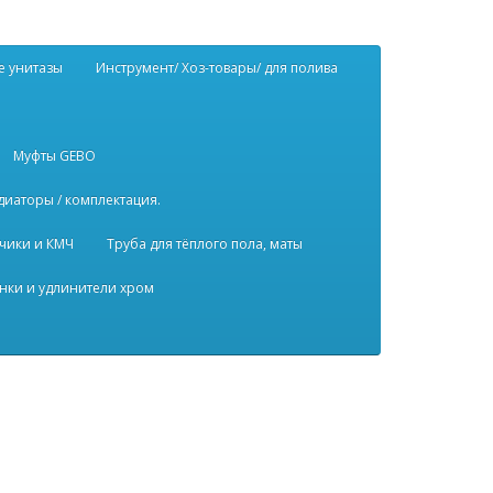
е унитазы
Инструмент/ Хоз-товары/ для полива
Муфты GEBO
диаторы / комплектация.
чики и КМЧ
Труба для тёплого пола, маты
нки и удлинители хром